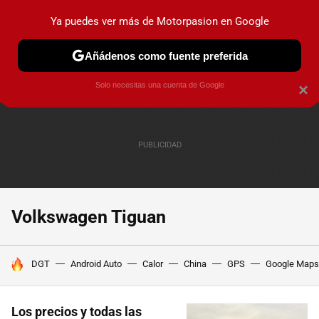
Ya puedes ver más de Motorpasion en Google
PRUEBAS
COCHES ELÉCTRICOS
OBSERVATORIO
F1
Añádenos como fuente preferida
Solo necesitas una cuenta de Google
×
Volkswagen Tiguan
HOY SE HABLA DE
DGT
Android Auto
Calor
China
GPS
Google Maps
Los precios y todas las