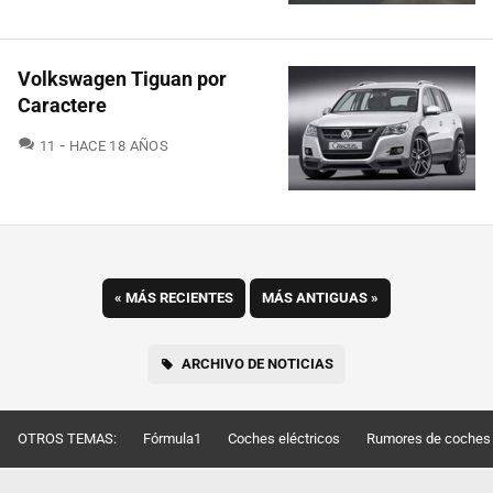
Volkswagen Tiguan por
Caractere
COMENTARIOS
11
HACE 18 AÑOS
«
MÁS RECIENTES
MÁS ANTIGUAS
»
ARCHIVO DE NOTICIAS
OTROS TEMAS:
Fórmula1
Coches eléctricos
Rumores de coches