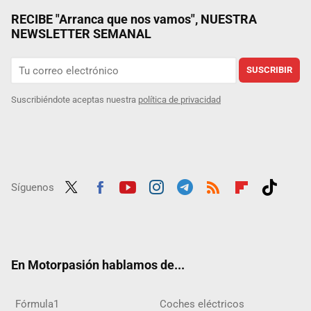
RECIBE "Arranca que nos vamos", NUESTRA
NEWSLETTER SEMANAL
SUSCRIBIR
Suscribiéndote aceptas nuestra
política de privacidad
Síguenos
Twit
Fac
Yout
Inst
Tele
RSS
Flip
Tikt
ter
ebo
ube
agra
gra
boar
ok
ok
m
m
d
En Motorpasión hablamos de...
Fórmula1
Coches eléctricos