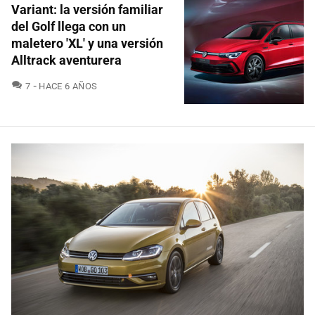
Variant: la versión familiar
del Golf llega con un
maletero 'XL' y una versión
Alltrack aventurera
COMENTARIOS
7
HACE 6 AÑOS