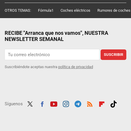
OTROS TEMAS:
Fórmula1
Coches eléctricos
Rumores de coches
RECIBE "Arranca que nos vamos", NUESTRA
NEWSLETTER SEMANAL
SUSCRIBIR
Suscribiéndote aceptas nuestra
política de privacidad
Síguenos
Twit
Fac
Yout
Inst
Tele
RSS
Flip
Tikt
ter
ebo
ube
agra
gra
boar
ok