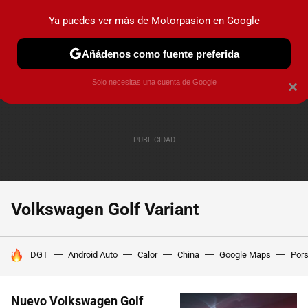
Ya puedes ver más de Motorpasion en Google
PRUEBAS
COCHES ELÉCTRICOS
OBSERVATORIO
F1
Añádenos como fuente preferida
Solo necesitas una cuenta de Google
×
Volkswagen Golf Variant
HOY SE HABLA DE
DGT
Android Auto
Calor
China
Google Maps
Por
Nuevo Volkswagen Golf