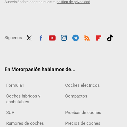
Suscribiéndote aceptas nuestra
política de privacidad
Síguenos
Twit
Fac
Yout
Inst
Tele
RSS
Flip
Tikt
ter
ebo
ube
agra
gra
boar
ok
ok
m
m
d
En Motorpasión hablamos de...
Fórmula1
Coches eléctricos
Coches híbridos y
Compactos
enchufables
SUV
Pruebas de coches
Rumores de coches
Precios de coches