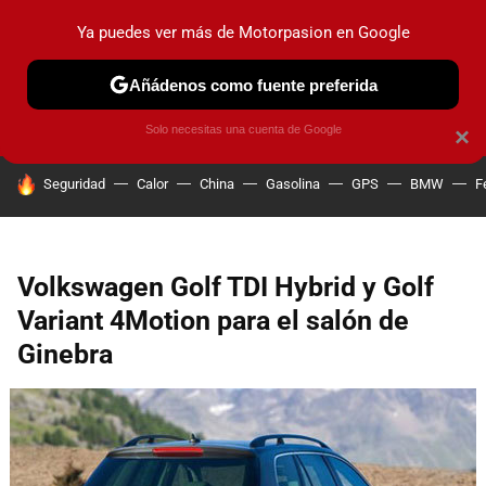
Ya puedes ver más de Motorpasion en Google
PRUEBAS
COCHES ELÉCTRICOS
OBSERVATORIO
F1
Añádenos como fuente preferida
Solo necesitas una cuenta de Google
×
HOY SE HABLA DE
Seguridad
Calor
China
Gasolina
GPS
BMW
F
Volkswagen Golf TDI Hybrid y Golf
Variant 4Motion para el salón de
Ginebra