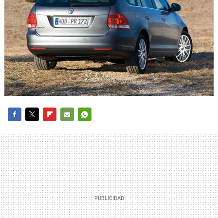
FACEBOOK
TWITTER
FLIPBOARD
E-
WHATSAPP
MAIL