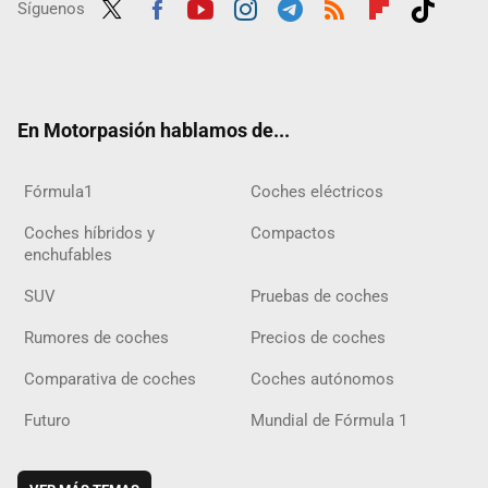
Síguenos
Twit
Fac
Yout
Inst
Tele
RSS
Flip
Tikt
ter
ebo
ube
agra
gra
boar
ok
ok
m
m
d
En Motorpasión hablamos de...
Fórmula1
Coches eléctricos
Coches híbridos y
Compactos
enchufables
SUV
Pruebas de coches
Rumores de coches
Precios de coches
Comparativa de coches
Coches autónomos
Futuro
Mundial de Fórmula 1