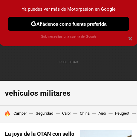
Ya puedes ver más de Motorpasion en Google
PRUEBAS
COCHES ELÉCTRICOS
OBSERVATORIO
F1
Añádenos como fuente preferida
Solo necesitas una cuenta de Google
×
vehículos militares
HOY SE HABLA DE
Camper
Seguridad
Calor
China
Audi
Peugeot
La joya de la OTAN con sello