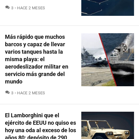
COMENTARIOS
3
HACE 2 MESES
Más rápido que muchos
barcos y capaz de llevar
varios tanques hasta la
misma playa: el
aerodeslizador militar en
servicio más grande del
mundo
COMENTARIOS
3
HACE 2 MESES
El Lamborghini que el
ejército de EEUU no quiso es
hoy una oda al exceso de los
años 80: depósito de 290