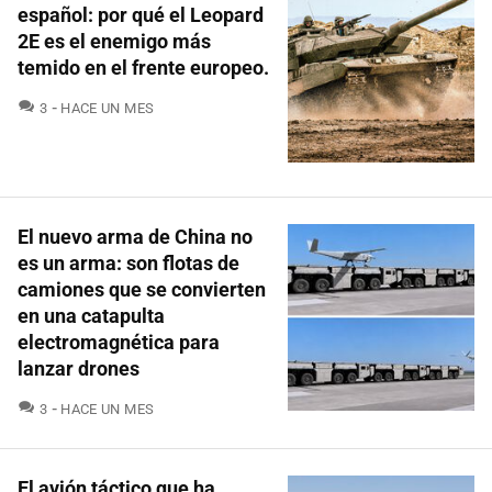
español: por qué el Leopard
2E es el enemigo más
temido en el frente europeo.
COMENTARIOS
3
HACE UN MES
El nuevo arma de China no
es un arma: son flotas de
camiones que se convierten
en una catapulta
electromagnética para
lanzar drones
COMENTARIOS
3
HACE UN MES
El avión táctico que ha