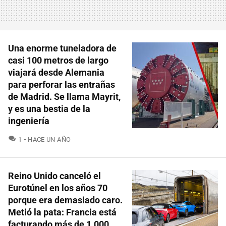
Una enorme tuneladora de
casi 100 metros de largo
viajará desde Alemania
para perforar las entrañas
de Madrid. Se llama Mayrit,
y es una bestia de la
ingeniería
COMENTARIOS
1
HACE UN AÑO
Reino Unido canceló el
Eurotúnel en los años 70
porque era demasiado caro.
Metió la pata: Francia está
facturando más de 1.000