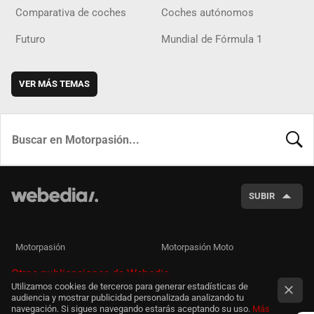
Comparativa de coches
Coches autónomos
Futuro
Mundial de Fórmula 1
VER MÁS TEMAS
BUSCA
SUBIR
Motorpasión
Motorpasión Moto
Otras publicaciones de Webedia
Utilizamos cookies de terceros para generar estadísticas de
audiencia y mostrar publicidad personalizada analizando tu
navegación. Si sigues navegando estarás aceptando su uso.
Más