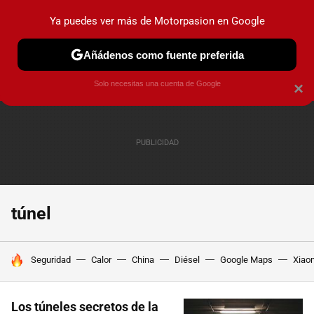
Ya puedes ver más de Motorpasion en Google
PRUEBAS
COCHES ELÉCTRICOS
OBSERVATORIO
F1
Añádenos como fuente preferida
Solo necesitas una cuenta de Google
×
túnel
HOY SE HABLA DE
Seguridad
Calor
China
Diésel
Google Maps
Xiao
Los túneles secretos de la