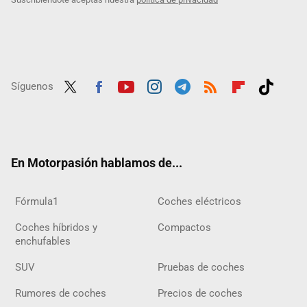
Síguenos
Twit
Fac
Yout
Inst
Tele
RSS
Flip
Tikt
ter
ebo
ube
agra
gra
boar
ok
ok
m
m
d
En Motorpasión hablamos de...
Fórmula1
Coches eléctricos
Coches híbridos y
Compactos
enchufables
SUV
Pruebas de coches
Rumores de coches
Precios de coches