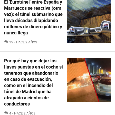
El 'Eurotúnel' entre España y
Marruecos se reactiva (otra
vez): el túnel submarino que
lleva décadas dilapidando
millones de dinero público y
nunca llega
COMENTARIOS
15
HACE 2 AÑOS
Por qué hay que dejar las
llaves puestas en el coche si
tenemos que abandonarlo
en caso de evacuación,
como en el incendio del
túnel de Madrid que ha
atrapado a cientos de
conductores
COMENTARIOS
4
HACE 2 AÑOS