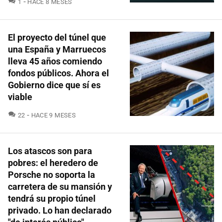
1
HACE 8 MESES
El proyecto del túnel que
una España y Marruecos
lleva 45 años comiendo
fondos públicos. Ahora el
Gobierno dice que sí es
viable
COMENTARIOS
22
HACE 9 MESES
Los atascos son para
pobres: el heredero de
Porsche no soporta la
carretera de su mansión y
tendrá su propio túnel
privado. Lo han declarado