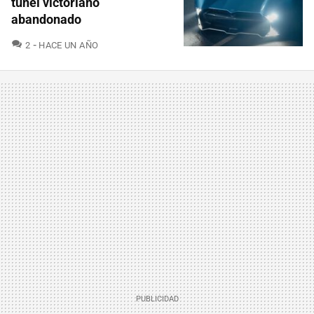
túnel victoriano
abandonado
COMENTARIOS
2
HACE UN AÑO