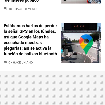
"de interés público"
COMENTARIOS
18
HACE 10 MESES
Estábamos hartos de perder
la señal GPS en los túneles,
así que Google Maps ha
escuchado nuestras
plegarias: así se activa la
función de balizas bluetooth
COMENTARIOS
0
HACE UN AÑO