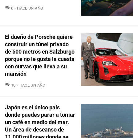
COMENTARIOS
0
HACE UN AÑO
El dueño de Porsche quiere
construir un túnel privado
de 500 metros en Salzburgo
porque no le gusta la cuesta
con curvas que lleva a su
mansión
COMENTARIOS
10
HACE UN AÑO
Japón es el único país
donde puedes parar a tomar
un café en medio del mar.
Un área de descanso de
11.000 millones donde se