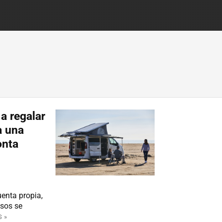
a regalar
a una
onta
uenta propia,
asos se
 »