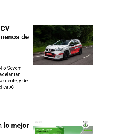
 CV
 menos de
M o Severn
 adelantan
rriente, y de
el capó
 lo mejor