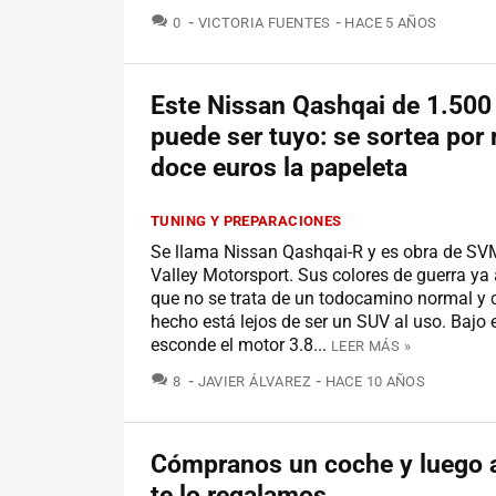
COMENTARIOS
0
VICTORIA FUENTES
HACE 5 AÑOS
Este Nissan Qashqai de 1.500
puede ser tuyo: se sortea por
doce euros la papeleta
TUNING Y PREPARACIONES
Se llama Nissan Qashqai-R y es obra de SV
Valley Motorsport. Sus colores de guerra ya
que no se trata de un todocamino normal y co
hecho está lejos de ser un SUV al uso. Bajo 
esconde el motor 3.8...
LEER MÁS »
COMENTARIOS
8
JAVIER ÁLVAREZ
HACE 10 AÑOS
Cómpranos un coche y luego a
te lo regalamos