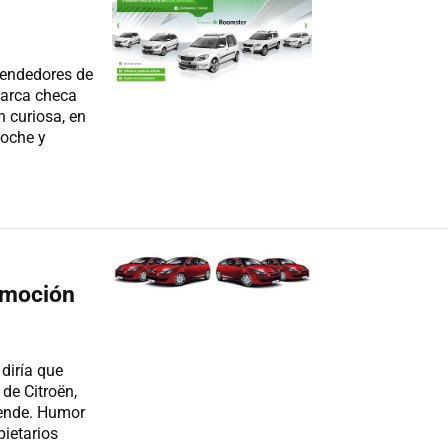
 vendedores de
marca checa
 curiosa, en
coche y
omoción
diría que
de Citroën,
vende. Humor
pietarios