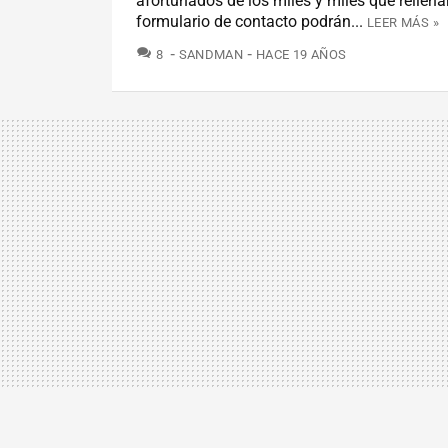
afortunados de los miles y miles que rellena
formulario de contacto podrán...
LEER MÁS »
COMENTARIOS
8
SANDMAN
HACE 19 AÑOS