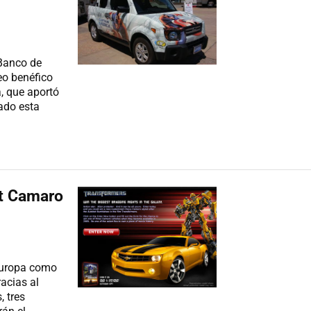
 Banco de
eo benéfico
, que aportó
ado esta
et Camaro
 Europa como
acias al
 tres