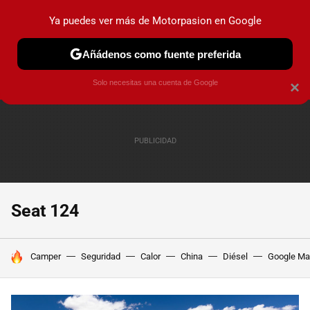
Ya puedes ver más de Motorpasion en Google
PRUEBAS
COCHES ELÉCTRICOS
OBSERVATORIO
F1
Añádenos como fuente preferida
Solo necesitas una cuenta de Google
×
Seat 124
HOY SE HABLA DE
Camper
Seguridad
Calor
China
Diésel
Google M