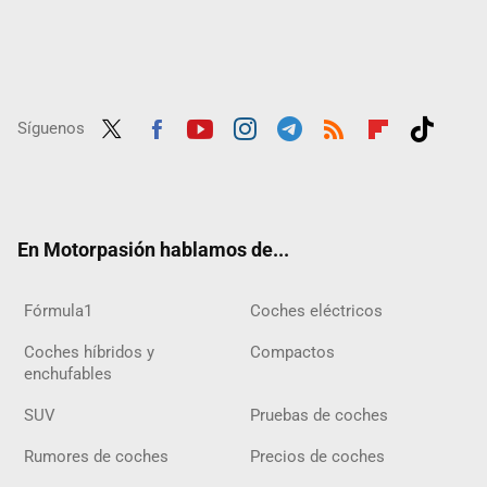
Síguenos
Twit
Fac
Yout
Inst
Tele
RSS
Flip
Tikt
ter
ebo
ube
agra
gra
boar
ok
ok
m
m
d
En Motorpasión hablamos de...
Fórmula1
Coches eléctricos
Coches híbridos y
Compactos
enchufables
SUV
Pruebas de coches
Rumores de coches
Precios de coches