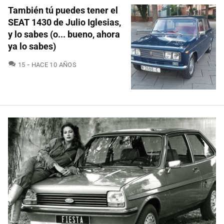
También tú puedes tener el
SEAT 1430 de Julio Iglesias,
y lo sabes (o... bueno, ahora
ya lo sabes)
COMENTARIOS
15
HACE 10 AÑOS