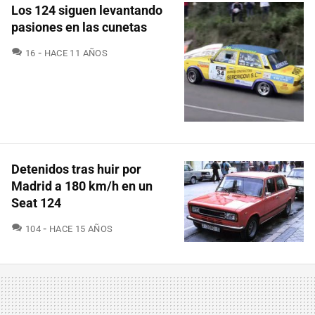
Los 124 siguen levantando
pasiones en las cunetas
COMENTARIOS
16
HACE 11 AÑOS
Detenidos tras huir por
Madrid a 180 km/h en un
Seat 124
COMENTARIOS
104
HACE 15 AÑOS