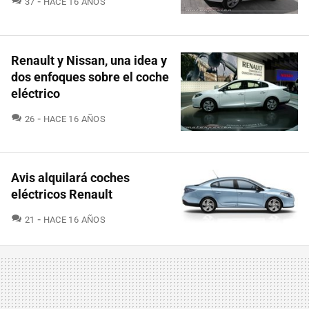
37
HACE 16 AÑOS
Renault y Nissan, una idea y
dos enfoques sobre el coche
eléctrico
COMENTARIOS
26
HACE 16 AÑOS
Avis alquilará coches
eléctricos Renault
COMENTARIOS
21
HACE 16 AÑOS