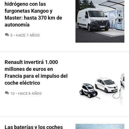
hidrógeno con las
furgonetas Kangoo y
Master: hasta 370 km de
autonomía
COMENTARIOS
3
HACE 7 AÑOS
Renault invertirá 1.000
millones de euros en
Francia para el impulso del
coche eléctrico
COMENTARIOS
10
HACE 8 AÑOS
Las baterías y los coches