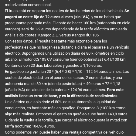
motorización convencional.
El truco está en separar los costes de las baterías de los del vehículo.
Se
pagará un coste fijo de 72 euros al mes (sin IVA)
, y ya no habrá que
preocuparse por nada más. El coste de hacer 160 km (autonomía en ciclo
europeo) será de 1-2 euros dependiendo de la tarifa eléctrica empleada.
Análisis de costes: Kangoo Z.E. versus Kangoo dCi 105
Con estos datos, sí resulta bastante más razonable para los
profesionales que no hagan esa distancia diaria el pasarse a un vehículo
eléctrico. Supongamos una utilización diaria de 80 kilómetros en ciclo
urbano. El motor dCi 105 CV consume (siendo optimistas) 6,4 l/100 km.
Contamos con 20 días laborables y gasóleo a 1,10 euros.
En gasóleo se gastarían 20 * (6,4 * 0,8) * 1,10 = 112,64 euros al mes. Los
costes de electricidad, en el peor de los casos, 2 euros diarios, y una
autonomía real de 80 km (siendo pesimistas) = 40 euros + 72 * 1,18
(añado IVA) del alquiler de la batería = 124,96 euros al mes.
Pero este
análisis tiene un error de base, y es la diferencia de rendimientos
.
Un eléctrico que solo rinde el 50% de su autonomía, a igualdad de
conducción, es bastante más en gasóleo. Pongamos 8 l/100 km como
algo más realista. Entonces el gasto en gasóleo sube hasta 140,8 euros.
O dando la vuelta a la tortilla, que cargar el eléctrico cuesta la mitad con
tarifa nocturna: 104,96 euros.
Como podemos ver, puede haber una ventaja competitiva del vehículo