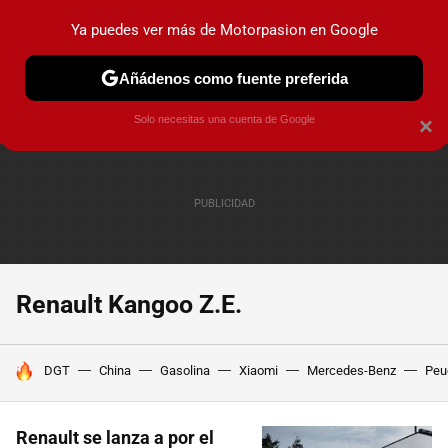
Ya puedes ver más de Motorpasion en Google
PRUEBAS
COCHES ELÉCTRICOS
OBSERVATORIO
F1
Añádenos como fuente preferida
Solo necesitas una cuenta de Google
×
Renault Kangoo Z.E.
HOY SE HABLA DE
DGT
China
Gasolina
Xiaomi
Mercedes-Benz
Peu
Renault se lanza a por el