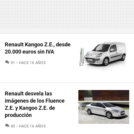
Renault Kangoo Z.E., desde
20.000 euros sin IVA
COMENTARIOS
51
HACE 16 AÑOS
Renault desvela las
imágenes de los Fluence
Z.E. y Kangoo Z.E. de
producción
COMENTARIOS
85
HACE 16 AÑOS