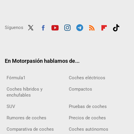
Síguenos
Twit
Fac
Yout
Inst
Tele
RSS
Flip
Tikt
ter
ebo
ube
agra
gra
boar
ok
ok
m
m
d
En Motorpasión hablamos de...
Fórmula1
Coches eléctricos
Coches híbridos y
Compactos
enchufables
SUV
Pruebas de coches
Rumores de coches
Precios de coches
Comparativa de coches
Coches autónomos