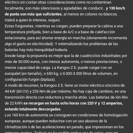
eléctrico sin contar otras consideraciones como no contaminan
localmente, son más silenciosos y agradables de conducir…
y 130 km/h
de punta son más que suficientes
, al menos en colores no-blancos.
Habrá a quien le interese, seguro.
Estas furgonetas, mientras se cargan, pueden preparar la cabina a una
temperatura prefijada, bien a base de A/C o a base de calefacción
estacionaria, para así ahorrar energía en marcha (obviamente incrementa
algo el gasto en electricidad). Y externalizando los problemas de las
baterías hay más tranquilidad todavía.
Desde luego la propuesta es mejor que la de cuadriciclos industriales por
más de 30.000 euros, con menos autonomía, o menos prestaciones, o
menos capacidad de carga. La Kangoo Z.E. puede cargar con un
europalet (en tamaño), o 650 kg, o 3.000-3.500 litros de volumen, en
configuración furgón (biplaza).
A modo de resumen, la Kangoo Z.E. tiene un motor eléctrico síncrono de
44 kW (60 CV) y 226 Nm de par máximo. No hay caja de cambios, es una
transmisión directa con reductora y marcha atrás. Las baterías de ión-litio
de 22 kWh
se recargan en hasta ocho horas con 220 V y 12 amperios,
estando totalmente descargadas
.
Los 160 km de autonomía se consiguen en condiciones de homologación
europeas, aunque pueden reducirse con un uso abusivo de la
climatización o de las aceleraciones en parado, que impresionan en los
primeros metros. Todavía no he podido probar una de estas, pero mi