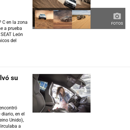
º C en la zona
FOTOS
ne a prueba
l SEAT León
nicos del
alvó su
encontró
diario, en el
eino Unido),
Circulaba a