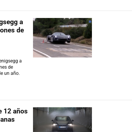
igsegg a
lones de
Koenigsegg a
nes de
de un año.
e 12 años
manas