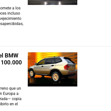
somete a los
eces incluso
vejecimiento
sapercibidas,
del BMW
e 100.000
rreno que un
en Europa a
grada— copia
birlo en el