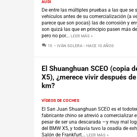
AUDI
De entre las múltiples pruebas a las que se 
vehículos antes de su comercialización (a v
parece que son pocas) las de corrosión y en
son quizá las que en principio pasen más de
pero no por...
LEER MÁS »
COMENTARIOS
15
IVÁN SOLERA
HACE 10 AÑOS
El Shuanghuan SCEO (copia 
X5), ¿merece vivir después d
km?
VÍDEOS DE COCHES
El San Juan Shuanghuan SCEO es el todote
fabricante chino se atrevió a comercializar 
pesar de ser una descarada —y muy mal lo
del BMW X5, y todavía tuvo la osadía de exhi
Salón de Frankfurt...
LEER MÁS »