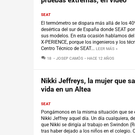
pruebas extremas, en vídeo
SEAT
El termómetro se dispara más allá de los 40
desértica del sur de España donde SEAT po
sus modelos. En esta ocasión hablamos de
X-PERIENCE, porque los ingenieros y los téc
Centro Técnico de SEAT...
LEER MÁS »
COMENTARIOS
18
JOSEP CAMÓS
HACE 12 AÑOS
Nikki Jeffreys, la mujer que s
vida en un Altea
SEAT
Pongámonos en la misma situación que se 
Nikki Jeffrey aquel día. Un día cualquiera, de 
que Nikki se dirigía al trabajo en Swindon (R
tras haber dejado a los niños en el colegio. 