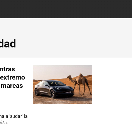
idad
ntras
 extremo
e marcas
a a 'sudar' la
ÁS »