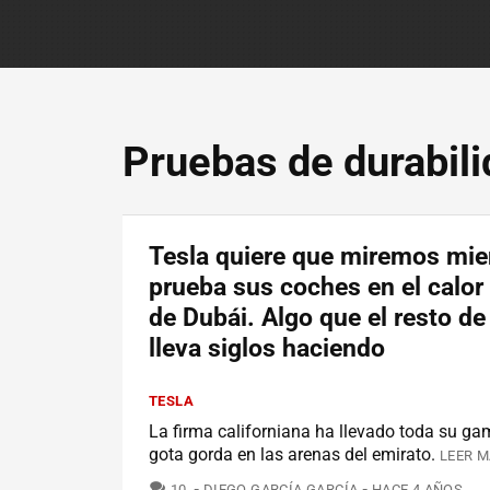
Pruebas de durabil
Tesla quiere que miremos mie
prueba sus coches en el calor
de Dubái. Algo que el resto d
lleva siglos haciendo
TESLA
La firma californiana ha llevado toda su gam
gota gorda en las arenas del emirato.
LEER M
COMENTARIOS
10
DIEGO GARCÍA GARCÍA
HACE 4 AÑOS