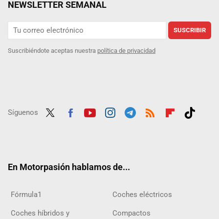
NEWSLETTER SEMANAL
SUSCRIBIR
Suscribiéndote aceptas nuestra
política de privacidad
Síguenos
Twit
Fac
Yout
Inst
Tele
RSS
Flip
Tikt
ter
ebo
ube
agra
gra
boar
ok
ok
m
m
d
En Motorpasión hablamos de...
Fórmula1
Coches eléctricos
Coches híbridos y
Compactos