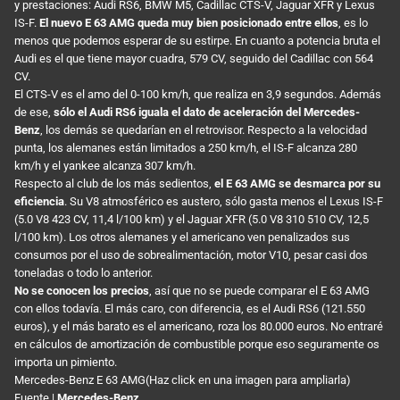
y prestaciones: Audi RS6, BMW M5, Cadillac CTS-V, Jaguar XFR y Lexus
IS-F.
El nuevo E 63 AMG queda muy bien posicionado entre ellos
, es lo
menos que podemos esperar de su estirpe. En cuanto a potencia bruta el
Audi es el que tiene mayor cuadra, 579 CV, seguido del Cadillac con 564
CV.
El CTS-V es el amo del 0-100 km/h, que realiza en 3,9 segundos. Además
de ese,
sólo el Audi RS6 iguala el dato de aceleración del Mercedes-
Benz
, los demás se quedarían en el retrovisor. Respecto a la velocidad
punta, los alemanes están limitados a 250 km/h, el IS-F alcanza 280
km/h y el yankee alcanza 307 km/h.
Respecto al club de los más sedientos,
el E 63 AMG se desmarca por su
eficiencia
. Su V8 atmosférico es austero, sólo gasta menos el Lexus IS-F
(5.0 V8 423 CV, 11,4 l/100 km) y el Jaguar XFR (5.0 V8 310 510 CV, 12,5
l/100 km). Los otros alemanes y el americano ven penalizados sus
consumos por el uso de sobrealimentación, motor V10, pesar casi dos
toneladas o todo lo anterior.
No se conocen los precios
, así que no se puede comparar el E 63 AMG
con ellos todavía. El más caro, con diferencia, es el Audi RS6 (121.550
euros), y el más barato es el americano, roza los 80.000 euros. No entraré
en cálculos de amortización de combustible porque eso seguramente os
importa un pimiento.
Mercedes-Benz E 63 AMG(Haz click en una imagen para ampliarla)
Fuente |
Mercedes-Benz