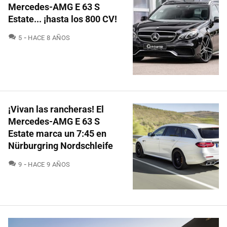
Mercedes-AMG E 63 S
Estate... ¡hasta los 800 CV!
COMENTARIOS
5
HACE 8 AÑOS
¡Vivan las rancheras! El
Mercedes-AMG E 63 S
Estate marca un 7:45 en
Nürburgring Nordschleife
COMENTARIOS
9
HACE 9 AÑOS