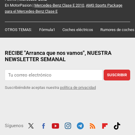
En MotorPasion |
Mercedes-Benz Clase E 2010
,
AMG Sports Package
para el Mercedes-Benz Clase E
OTROS TEMAS:
Fórmula1
Coches eléctricos
Rumores de coches
RECIBE "Arranca que nos vamos", NUESTRA
NEWSLETTER SEMANAL
SUSCRIBIR
Suscribiéndote aceptas nuestra
política de privacidad
Síguenos
Twit
Fac
Yout
Inst
Tele
RSS
Flip
Tikt