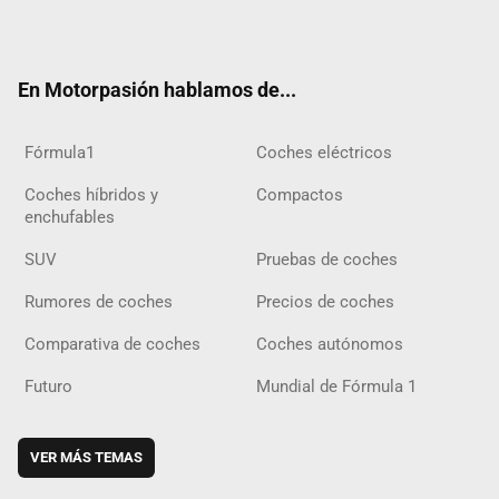
ter
ebo
ube
agra
gra
boar
ok
ok
m
m
d
En Motorpasión hablamos de...
Fórmula1
Coches eléctricos
Coches híbridos y
Compactos
enchufables
SUV
Pruebas de coches
Rumores de coches
Precios de coches
Comparativa de coches
Coches autónomos
Futuro
Mundial de Fórmula 1
VER MÁS TEMAS