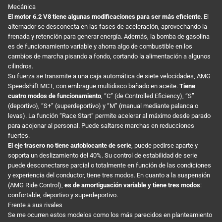
Mecánica
El motor 6.2 V8 tiene algunas modificaciones para ser más eficiente
. El
alternador se desconecta en las fases de aceleración, aprovechando la
frenada y retención para generar energía. Además, la bomba de gasolina
es de funcionamiento variable y ahorra algo de combustible en los
cambios de marcha pisando a fondo, cortando la alimentación a algunos
cilindros.
Su fuerza se transmite a una caja automática de siete velocidades, AMG
Speedshift MCT, con embrague multidisco bañado en aceite.
Tiene
cuatro modos de funcionamiento
, “C” (de Controlled Eficiency), “S”
(deportivo), “S+” (superdeportivo) y “M” (manual mediante palanca o
levas). La función “Race Start” permite acelerar al máximo desde parado
para acojonar al personal. Puede saltarse marchas en reducciones
fuertes.
El eje trasero no tiene autoblocante de serie
, puede pedirse aparte y
soporta un deslizamiento del 40%. Su control de estabilidad de serie
puede desconectarse parcial o totalmente en función de las condiciones
y experiencia del conductor, tiene tres modos. En cuanto a la suspensión
(AMG Ride Control),
es de amortiguación variable y tiene tres modos
:
confortable, deportivo y superdeportivo.
Frente a sus rivales
Se me ocurren estos modelos como los más parecidos en planteamiento