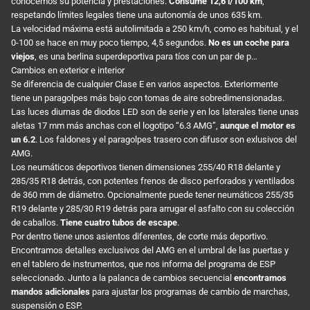
conocemos su potencia y prestaciones.
Consume 12,6 l/100 km
,
respetando límites legales tiene una autonomía de unos 635 km.
La velocidad máxima está autolimitada a 250 km/h, como es habitual, y el
0-100 se hace en muy poco tiempo, 4,5 segundos.
No es un coche para
viejos
, es una berlina superdeportiva para tíos con un par de p…
Cambios en exterior e interior
Se diferencia de cualquier Clase E en varios aspectos. Exteriormente
tiene un paragolpes más bajo con tomas de aire sobredimensionadas.
Las luces diurnas de diodos LED son de serie y en los laterales tiene unas
aletas 17 mm más anchas con el logotipo “6.3 AMG”,
aunque el motor es
un 6.2
. Los faldones y el paragolpes trasero con difusor son exlusivos del
AMG.
Los neumáticos deportivos tienen dimensiones 255/40 R18 delante y
285/35 R18 detrás, con potentes frenos de disco perforados y ventilados
de 360 mm de diámetro. Opcionalmente puede tener neumáticos 255/35
R19 delante y 285/30 R19 detrás para arrugar el asfalto con su colección
de caballos.
Tiene cuatro tubos de escape
.
Por dentro tiene unos asientos diferentes, de corte más deportivo.
Encontramos detalles exclusivos del AMG en el umbral de las puertas y
en el tablero de instrumentos, que nos informa del programa de ESP
seleccionado. Junto a la palanca de cambios secuencial
encontramos
mandos adicionales
para ajustar los programas de cambio de marchas,
suspensión o ESP.