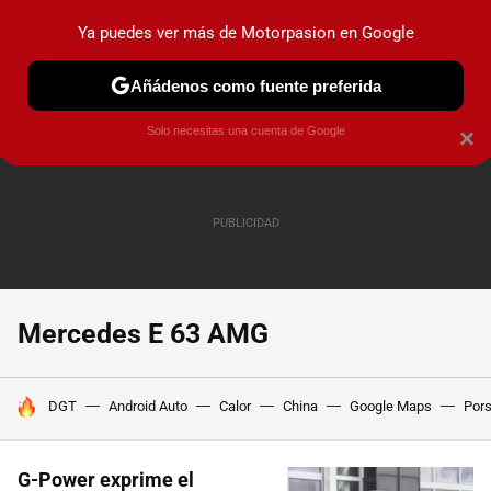
Ya puedes ver más de Motorpasion en Google
PRUEBAS
COCHES ELÉCTRICOS
OBSERVATORIO
F1
Añádenos como fuente preferida
Solo necesitas una cuenta de Google
×
Mercedes E 63 AMG
HOY SE HABLA DE
DGT
Android Auto
Calor
China
Google Maps
Por
G-Power exprime el