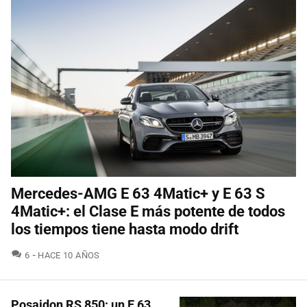
Mercedes-AMG E 63 4Matic+ y E 63 S
4Matic+: el Clase E más potente de todos
los tiempos tiene hasta modo drift
COMENTARIOS
6
HACE 10 AÑOS
Posaidon RS 850: un E 63