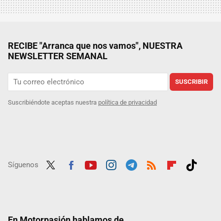
RECIBE "Arranca que nos vamos", NUESTRA
NEWSLETTER SEMANAL
SUSCRIBIR
Suscribiéndote aceptas nuestra
política de privacidad
Síguenos
Twit
Fac
Yout
Inst
Tele
RSS
Flip
Tikt
ter
ebo
ube
agra
gra
boar
ok
ok
m
m
d
En Motorpasión hablamos de...