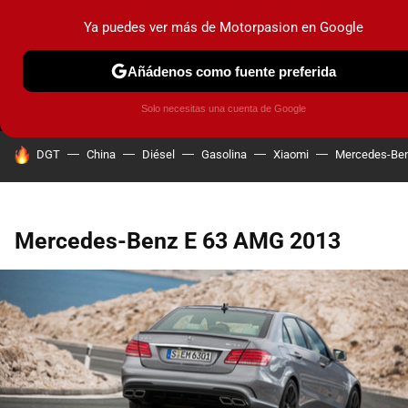
Ya puedes ver más de Motorpasion en Google
MENÚ
NUEVO
Añádenos como fuente preferida
PRUEBAS
COCHES ELÉCTRICOS
OBSERVATORIO
F1
Solo necesitas una cuenta de Google
HOY SE HABLA DE
DGT
China
Diésel
Gasolina
Xiaomi
Mercedes-Be
Mercedes-Benz E 63 AMG 2013