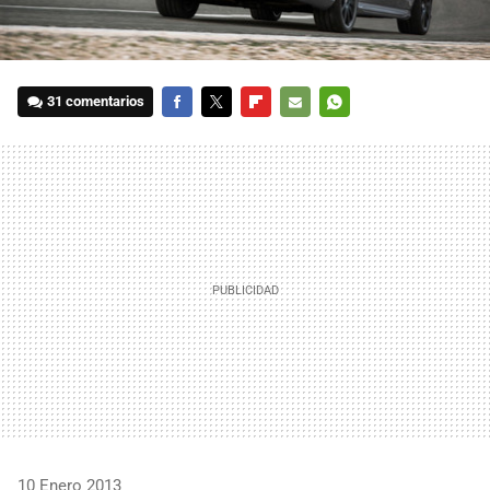
31 comentarios
FACEBOOK
TWITTER
FLIPBOARD
E-
WHATSAPP
MAIL
10 Enero 2013