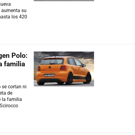
nueva
e aumenta su
hasta los 420
gen Polo:
 familia
se cortan ni
leta de
 la familia
 Scirocco