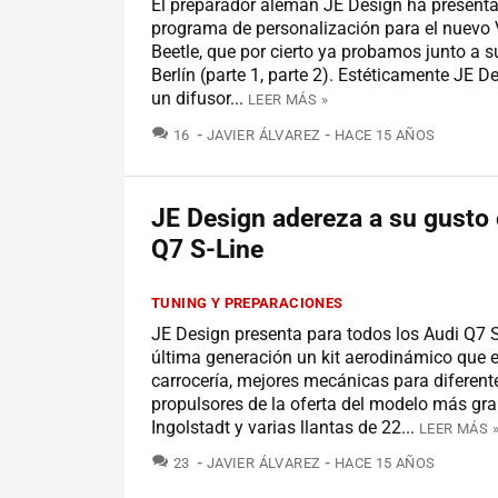
El preparador alemán JE Design ha present
programa de personalización para el nuevo
Beetle, que por cierto ya probamos junto a s
Berlín (parte 1, parte 2). Estéticamente JE D
un difusor...
LEER MÁS »
COMENTARIOS
16
JAVIER ÁLVAREZ
HACE 15 AÑOS
JE Design adereza a su gusto 
Q7 S-Line
TUNING Y PREPARACIONES
JE Design presenta para todos los Audi Q7 S
última generación un kit aerodinámico que 
carrocería, mejores mecánicas para diferent
propulsores de la oferta del modelo más gr
Ingolstadt y varias llantas de 22...
LEER MÁS 
COMENTARIOS
23
JAVIER ÁLVAREZ
HACE 15 AÑOS