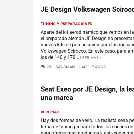
JE Design Volkswagen Sciroc
TUNING Y PREPARACIONES
Aparte del kit aerodinámico que vemos en l
el preparado alemán JE Design ha presenta
nuevos kits de potenciación para las mecán
Volkswagen Scirocco. En este caso, para am
los de 140 y 170...
LEER MÁS »
COMENTARIOS
28
SANDMAN
HACE 17 AÑOS
Seat Exeo por JE Design, la le
una marca
BERLINAS
Hay dos formas de verlo. La realista sería 
firma de tuning prepara todos los coches d
para ofrecer más productos y así vender más.