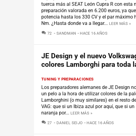
tuerca más al SEAT León Cupra R con esta 
preparación valorada en 6.200 euros, ya qu
potencia hasta los 330 CV y el par máximo 
Nm. ¿Hasta donde va a llegar...
LEER MÁS »
COMENTARIOS
72
SANDMAN
HACE 16 AÑOS
JE Design y el nuevo Volkswa
colores Lamborghi para toda la
TUNING Y PREPARACIONES
Los preparadores alemanes de JE Design no 
un pelo a la hora de utilizar colores de la pa
Lamborghini (o muy similares) en el resto de
VAG: que si un Ibiza azul por aquí, que si un
naranja por...
LEER MÁS »
COMENTARIOS
27
DANIEL SEIJO
HACE 16 AÑOS