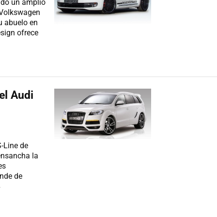
ado un amplio
 Volkswagen
u abuelo en
esign ofrece
el Audi
-Line de
ensancha la
es
ande de
»