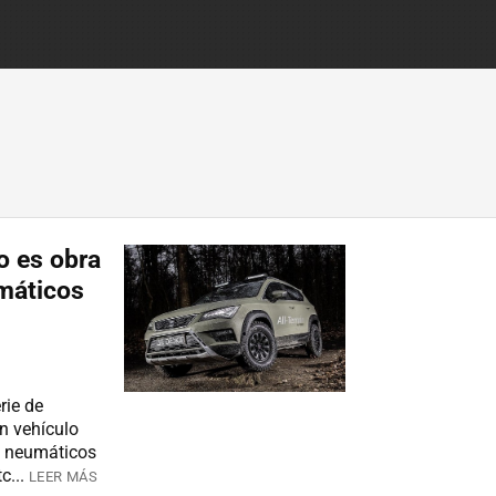
o es obra
umáticos
rie de
n vehículo
a, neumáticos
c...
LEER MÁS