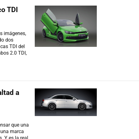
co TDI
as imágenes,
do dos
icas TDI del
bos 2.0 TDI,
altad a
pensar que una
e una marca
 Y es la real.