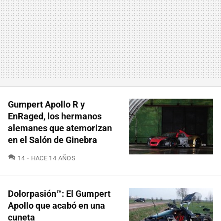
Gumpert Apollo R y
EnRaged, los hermanos
alemanes que atemorizan
en el Salón de Ginebra
COMENTARIOS
14
HACE 14 AÑOS
Dolorpasión™: El Gumpert
Apollo que acabó en una
cuneta