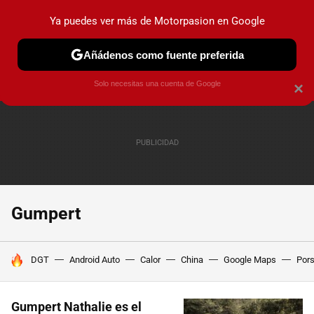
Ya puedes ver más de Motorpasion en Google
PRUEBAS
COCHES ELÉCTRICOS
OBSERVATORIO
F1
Añádenos como fuente preferida
Solo necesitas una cuenta de Google
×
Gumpert
HOY SE HABLA DE
DGT
Android Auto
Calor
China
Google Maps
Por
Gumpert Nathalie es el