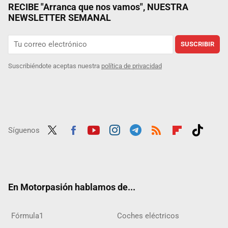
RECIBE "Arranca que nos vamos", NUESTRA
NEWSLETTER SEMANAL
SUSCRIBIR
Suscribiéndote aceptas nuestra
política de privacidad
Síguenos
Twit
Fac
Yout
Inst
Tele
RSS
Flip
Tikt
ter
ebo
ube
agra
gra
boar
ok
ok
m
m
d
En Motorpasión hablamos de...
Fórmula1
Coches eléctricos