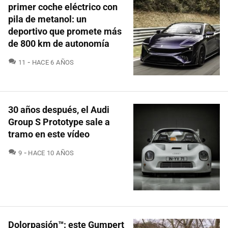
primer coche eléctrico con
pila de metanol: un
deportivo que promete más
de 800 km de autonomía
COMENTARIOS
11
HACE 6 AÑOS
30 años después, el Audi
Group S Prototype sale a
tramo en este vídeo
COMENTARIOS
9
HACE 10 AÑOS
Dolorpasión™: este Gumpert