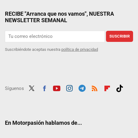
RECIBE "Arranca que nos vamos", NUESTRA
NEWSLETTER SEMANAL
SUSCRIBIR
Suscribiéndote aceptas nuestra
política de privacidad
Síguenos
Twit
Fac
Yout
Inst
Tele
RSS
Flip
Tikt
ter
ebo
ube
agra
gra
boar
ok
ok
m
m
d
En Motorpasión hablamos de...