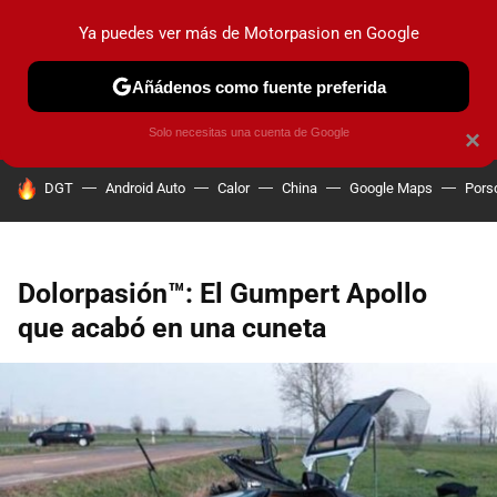
Ya puedes ver más de Motorpasion en Google
PRUEBAS
COCHES ELÉCTRICOS
OBSERVATORIO
F1
Añádenos como fuente preferida
Solo necesitas una cuenta de Google
×
HOY SE HABLA DE
DGT
Android Auto
Calor
China
Google Maps
Pors
Dolorpasión™: El Gumpert Apollo
que acabó en una cuneta