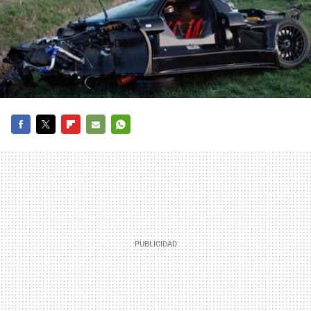
FACEBOOK
TWITTER
FLIPBOARD
E-
WHATSAPP
MAIL