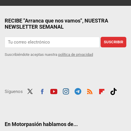
RECIBE "Arranca que nos vamos", NUESTRA
NEWSLETTER SEMANAL
SUSCRIBIR
Suscribiéndote aceptas nuestra
política de privacidad
Síguenos
Twit
Fac
Yout
Inst
Tele
RSS
Flip
Tikt
ter
ebo
ube
agra
gra
boar
ok
ok
m
m
d
En Motorpasión hablamos de...