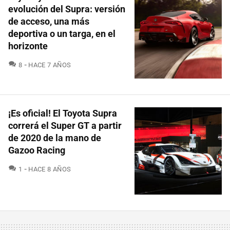
evolución del Supra: versión
de acceso, una más
deportiva o un targa, en el
horizonte
COMENTARIOS
8
HACE 7 AÑOS
¡Es oficial! El Toyota Supra
correrá el Super GT a partir
de 2020 de la mano de
Gazoo Racing
COMENTARIOS
1
HACE 8 AÑOS