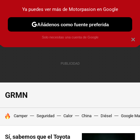
Ya puedes ver más de Motorpasion en Google
PRUEBAS
COCHES ELÉCTRICOS
OBSERVATORIO
F1
Añádenos como fuente preferida
Solo necesitas una cuenta de Google
×
GRMN
HOY SE HABLA DE
Camper
Seguridad
Calor
China
Diésel
Google M
Sí, sabemos que el Toyota