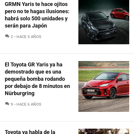
GRMN Yaris te hace ojitos
pero no te hagas ilusiones:
habrá solo 500 unidades y
serán para Japón
COMENTARIOS
2
HACE 5 AÑOS
El Toyota GR Yaris ya ha
demostrado que es una
pequeña bomba rodando
por debajo de 8 minutos en
Nürburgring
COMENTARIOS
9
HACE 6 AÑOS
Toyota ya habla de la