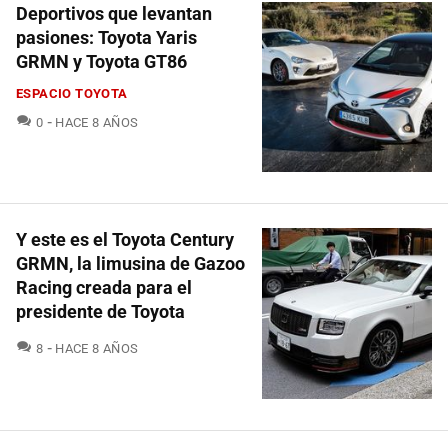
Deportivos que levantan
pasiones: Toyota Yaris
GRMN y Toyota GT86
ESPACIO TOYOTA
COMENTARIOS
0
HACE 8 AÑOS
Y este es el Toyota Century
GRMN, la limusina de Gazoo
Racing creada para el
presidente de Toyota
COMENTARIOS
8
HACE 8 AÑOS