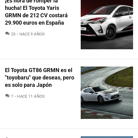
¡Es hora de romper la
hucha! El Toyota Yaris
GRMN de 212 CV costará
29.900 euros en España
COMENTARIOS
23
HACE 9 AÑOS
El Toyota GT86 GRMN es el
"toyobaru" que deseas, pero
es solo para Japón
COMENTARIOS
7
HACE 11 AÑOS