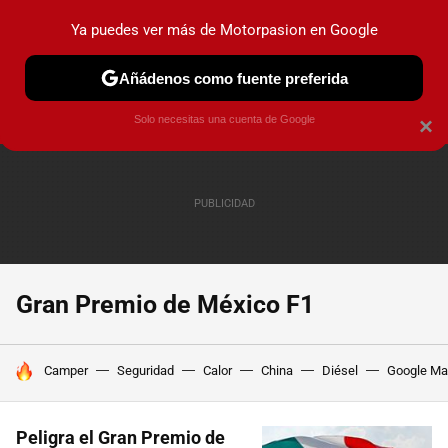
Ya puedes ver más de Motorpasion en Google
PRUEBAS
COCHES ELÉCTRICOS
OBSERVATORIO
F1
Añádenos como fuente preferida
Solo necesitas una cuenta de Google
×
Gran Premio de México F1
HOY SE HABLA DE
Camper
Seguridad
Calor
China
Diésel
Google M
Peligra el Gran Premio de