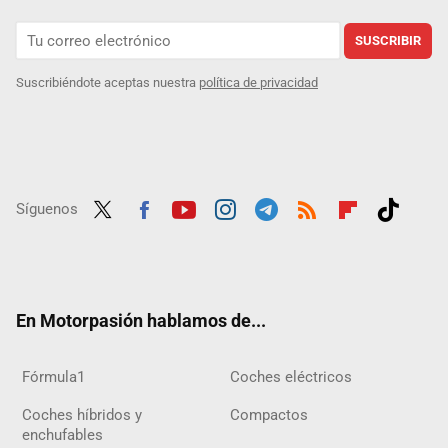
SUSCRIBIR
Suscribiéndote aceptas nuestra
política de privacidad
Síguenos
Twit
Fac
Yout
Inst
Tele
RSS
Flip
Tikt
ter
ebo
ube
agra
gra
boar
ok
ok
m
m
d
En Motorpasión hablamos de...
Fórmula1
Coches eléctricos
Coches híbridos y
Compactos
enchufables