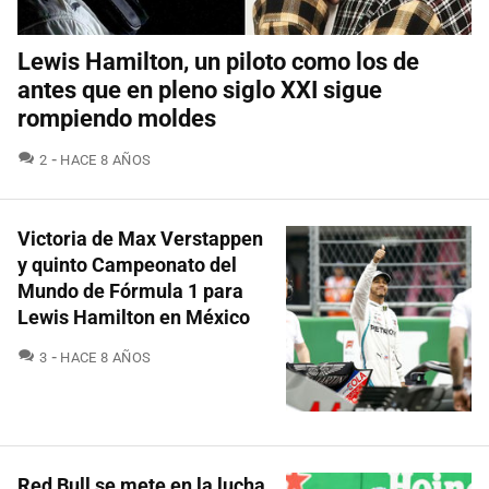
Lewis Hamilton, un piloto como los de
antes que en pleno siglo XXI sigue
rompiendo moldes
COMENTARIOS
2
HACE 8 AÑOS
Victoria de Max Verstappen
y quinto Campeonato del
Mundo de Fórmula 1 para
Lewis Hamilton en México
COMENTARIOS
3
HACE 8 AÑOS
Red Bull se mete en la lucha