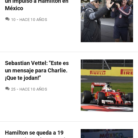
un impulso a Hamilton en
México
COMENTARIOS
10
HACE 10 AÑOS
Sebastian Vettel: "Este es
un mensaje para Charlie.
¡Que te jodan!"
COMENTARIOS
25
HACE 10 AÑOS
Hamilton se queda a 19