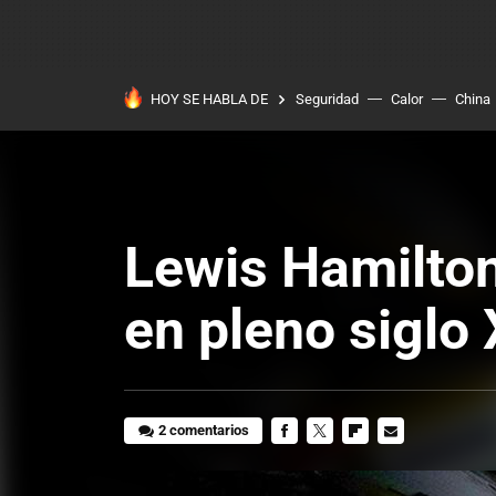
HOY SE HABLA DE
Seguridad
Calor
China
Lewis Hamilton
en pleno siglo
2 comentarios
FACEBOOK
TWITTER
FLIPBOARD
E-
MAIL