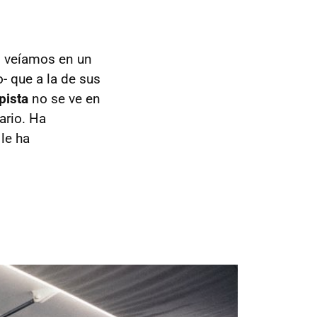
o veíamos en un
o- que a la de sus
pista
no se ve en
ario. Ha
le ha