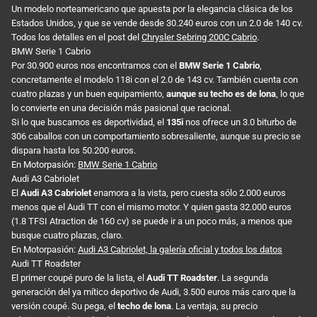
Un modelo norteamericano que apuesta por la elegancia clásica de los
Estados Unidos, y que se vende desde 30.240 euros con un 2.0 de 140 cv.
Todos los detalles en el post del
Chrysler Sebring 200C Cabrio
.
BMW Serie 1 Cabrio
Por 30.900 euros nos encontramos con el
BMW Serie 1 Cabrio
,
concretamente el modelo 118i con el 2.0 de 143 cv. También cuenta con
cuatro plazas y un buen equipamiento,
aunque su techo es de lona
, lo que
lo convierte en una decisión más pasional que racional.
Si lo que buscamos es deportividad, el
135i
nos ofrece un 3.0 biturbo de
306 caballos con un comportamiento sobresaliente, aunque su precio se
dispara hasta los 50.200 euros.
En Motorpasión:
BMW Serie 1 Cabrio
Audi A3 Cabriolet
El
Audi A3 Cabriolet
enamora a la vista, pero cuesta sólo 2.000 euros
menos que el Audi TT con el mismo motor. Y quien gasta 32.000 euros
(1.8 TFSI Atraction de 160 cv) se puede ir a un poco más, a menos que
busque cuatro plazas, claro.
En Motorpasión:
Audi A3 Cabriolet, la galería oficial y todos los datos
Audi TT Roadster
El primer coupé puro de la lista, el
Audi TT Roadster
. La segunda
generación del ya mítico deportivo de Audi, 3.500 euros más caro que la
versión coupé. Su pega, el
techo de lona
. La ventaja, su precio