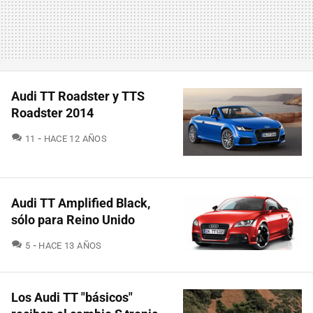
Audi TT Roadster y TTS
Roadster 2014
COMENTARIOS
11
HACE 12 AÑOS
Audi TT Amplified Black,
sólo para Reino Unido
COMENTARIOS
5
HACE 13 AÑOS
Los Audi TT "básicos"