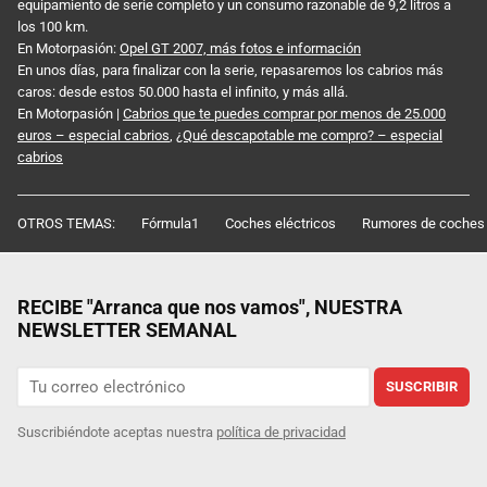
equipamiento de serie completo y un consumo razonable de 9,2 litros a
los 100 km.
En Motorpasión:
Opel GT 2007, más fotos e información
En unos días, para finalizar con la serie, repasaremos los cabrios más
caros: desde estos 50.000 hasta el infinito, y más allá.
En Motorpasión |
Cabrios que te puedes comprar por menos de 25.000
euros – especial cabrios
,
¿Qué descapotable me compro? – especial
cabrios
OTROS TEMAS:
Fórmula1
Coches eléctricos
Rumores de coches
RECIBE "Arranca que nos vamos", NUESTRA
NEWSLETTER SEMANAL
SUSCRIBIR
Suscribiéndote aceptas nuestra
política de privacidad