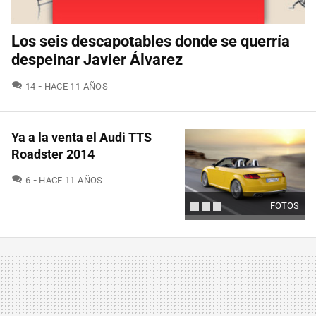
Los seis descapotables donde se querría
despeinar Javier Álvarez
COMENTARIOS
14
HACE 11 AÑOS
Ya a la venta el Audi TTS
Roadster 2014
COMENTARIOS
6
HACE 11 AÑOS
FOTOS