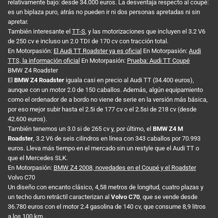
relativamente bajo: desde 34.000 euros. La desventaja respecto al coupé:
es un biplaza puro, atrás no pueden ir ni dos personas apretadas ni sin
apretar.
También interesante el
TT-S
, y las motorizaciones que incluyen el 3.2 V6
de 250 cv e incluso un 2.0 TDI de 170 cv con tracción total.
En Motorpasión:
El Audi TT Roadster ya es oficial
En Motorpasión:
Audi
TTS, la información oficial
En Motorpasión:
Prueba: Audi TT Coupé
BMW Z4 Roadster
El
BMW Z4 Roadster
iguala casi en precio al Audi TT (34.400 euros),
aunque con un motor 2.0 de 150 caballos. Además, algún equipamiento
como el ordenador de a bordo no viene de serie en la versión más básica,
por eso mejor subir hasta el 2.5i de 177 cv o el 2.5si de 218 cv (desde
42.600 euros).
También tenemos un 3.0 si de 265 cv y, por último, el
BMW Z4 M
Roadster
, 3.2 V6 de seis cilindros en línea con 343 caballos por 70.993
euros. Lleva más tiempo en el mercado sin un restyle que el Audi TT o
que el Mercedes SLK.
En Motorpasión:
BMW Z4 2008, novedades en el Coupé y el Roadster
Volvo C70
Un diseño con encanto clásico, 4,58 metros de longitud, cuatro plazas y
un techo duro retráctil caracterizan al
Volvo C70
, que se vende desde
36.780 euros con el motor 2.4 gasolina de 140 cv, que consume 8,9 litros
a los 100 km.