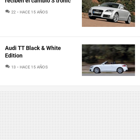
reciben el cambio S tronic
COMENTARIOS
22
HACE 15 AÑOS
Audi TT Black & White
Edition
COMENTARIOS
13
HACE 15 AÑOS