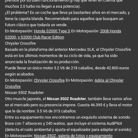
premios por su buen funcionamiento (y hay que tener en cuenta que
muchos 2.0 turbo no llegan a esa potencia).
¿El problema? Es un coche que lleva ya bastantes años en el mercado, y
tiene la capota blanda. Recomendado para aquellos que busquen un
futuro clásico que todavía se vende.
En Motorpasión:
Honda S2000 Type S
En Motorpasión:
2008 Honda
S2000, y S2000 Club Racer Edition
Chrysler Crossfire
Basado en la plataforma del anterior Mercedes SLK, el Chrysler Crossfire
está en los últimos momentos de su ciclo de vida, ya que ha sido
anunciada la finalización de su producción.
Puede llevar un único motor 3.2 V6 de 218 caballos, desde 42.800 euros
según acabados.
En Motorpasión:
Chrysler Crossfire
En Motorpasión:
Adiós al Chrysler
Crossfire
Nissan 350Z Roadster
Otro muscle japonés, el
Nissan 350Z Roadster
, también lleva varios años
en el mercado pero su presencia impone. Cuesta 46.395 € y lleva el motor
que le da nombre: 3.5 V6 de 313 caballos.
Entre su equipamiento nos encontramos un exquisito sistema de sonido
Bose con 7 altavoces y 240 watios, que incluye el sistema AudiPilot
(detecta el ruido ambiental y ajusta el equalizador para adaptar el sonido).
En Motorpasión:
Nissan 350Z, galería de fotos y equipamiento