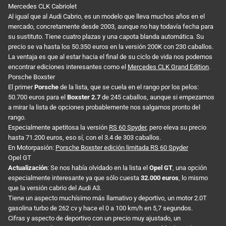
Mercedes CLK Cabriolet
Al igual que al Audi Cabrio, es un modelo que lleva muchos años en el
mercado, concretamente desde 2003, aunque no hay todavía fecha para
su sustituto. Tiene cuatro plazas y una capota blanda automática. Su
precio se va hasta los 50.350 euros en la versión 200K con 230 caballos.
La ventaja es que al estar hacia el final de su ciclo de vida nos podemos
encontrar ediciones interesantes como el
Mercedes CLK Grand Edition
.
Porsche Boxster
El primer
Porsche
de la lista, que se cuela en el rango por los pelos:
50.700 euros para el
Boxster 2.7
de 245 caballos, aunque si empezamos
a mirar la lista de opciones probablemente nos salgamos pronto del
rango.
Especialmente apetitosa la versión
RS 60 Spyder
, pero eleva su precio
hasta 71.200 euros, eso sí, con el 3.4 de 303 caballos.
En Motorpasión:
Porsche Boxster edición limitada RS 60 Spyder
Opel GT
Actualización
: Se nos había olvidado en la lista el
Opel GT
, una opción
especialmente interesante ya que sólo cuesta
32.000 euros
, lo mismo
que la versión cabrio del Audi A3.
Tiene un aspecto muchísimo más llamativo y deportivo, un motor 2.0T
gasolina turbo de 262 cv y hace el 0 a 100 km/h en 5,7 segundos.
Cifras y aspecto de deportivo con un precio muy ajustado, un