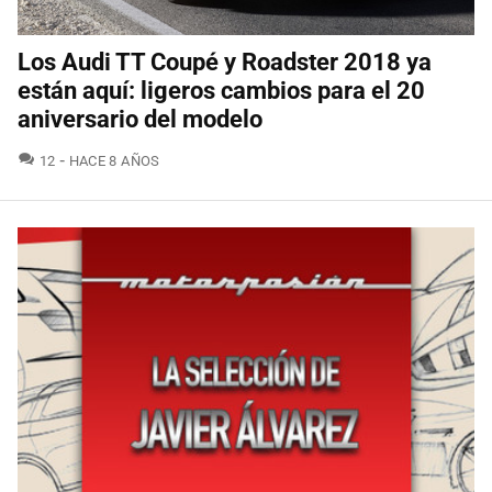
Los Audi TT Coupé y Roadster 2018 ya
están aquí: ligeros cambios para el 20
aniversario del modelo
COMENTARIOS
12
HACE 8 AÑOS