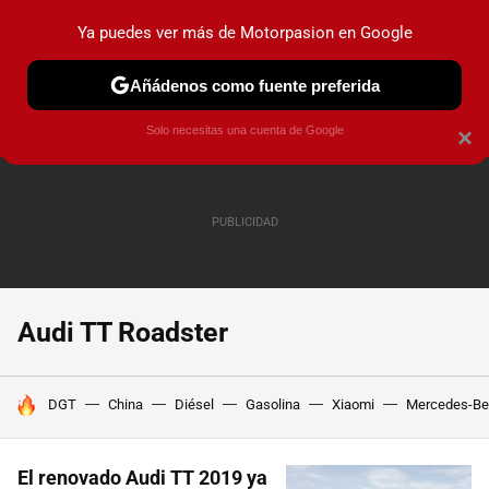
Ya puedes ver más de Motorpasion en Google
PRUEBAS
COCHES ELÉCTRICOS
OBSERVATORIO
F1
Añádenos como fuente preferida
Solo necesitas una cuenta de Google
×
Audi TT Roadster
HOY SE HABLA DE
DGT
China
Diésel
Gasolina
Xiaomi
Mercedes-Be
El renovado Audi TT 2019 ya