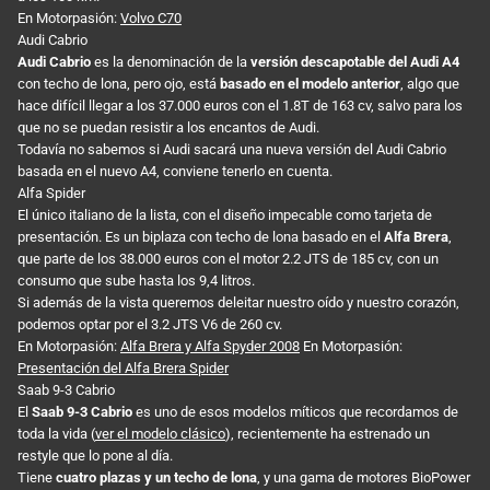
En Motorpasión:
Volvo C70
Audi Cabrio
Audi Cabrio
es la denominación de la
versión descapotable del Audi A4
con techo de lona, pero ojo, está
basado en el modelo anterior
, algo que
hace difícil llegar a los 37.000 euros con el 1.8T de 163 cv, salvo para los
que no se puedan resistir a los encantos de Audi.
Todavía no sabemos si Audi sacará una nueva versión del Audi Cabrio
basada en el nuevo A4, conviene tenerlo en cuenta.
Alfa Spider
El único italiano de la lista, con el diseño impecable como tarjeta de
presentación. Es un biplaza con techo de lona basado en el
Alfa Brera
,
que parte de los 38.000 euros con el motor 2.2 JTS de 185 cv, con un
consumo que sube hasta los 9,4 litros.
Si además de la vista queremos deleitar nuestro oído y nuestro corazón,
podemos optar por el 3.2 JTS V6 de 260 cv.
En Motorpasión:
Alfa Brera y Alfa Spyder 2008
En Motorpasión:
Presentación del Alfa Brera Spider
Saab 9-3 Cabrio
El
Saab 9-3 Cabrio
es uno de esos modelos míticos que recordamos de
toda la vida (
ver el modelo clásico
), recientemente ha estrenado un
restyle que lo pone al día.
Tiene
cuatro plazas y un techo de lona
, y una gama de motores BioPower