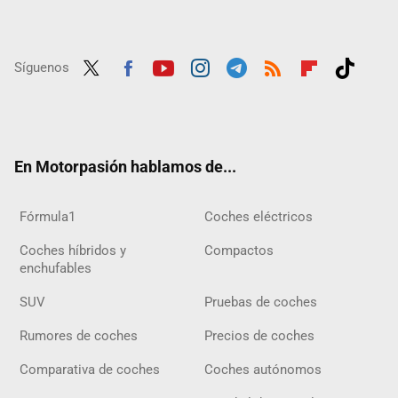
Síguenos
Twit
Fac
Yout
Inst
Tele
RSS
Flip
Tikt
ter
ebo
ube
agra
gra
boar
ok
ok
m
m
d
En Motorpasión hablamos de...
Fórmula1
Coches eléctricos
Coches híbridos y
Compactos
enchufables
SUV
Pruebas de coches
Rumores de coches
Precios de coches
Comparativa de coches
Coches autónomos