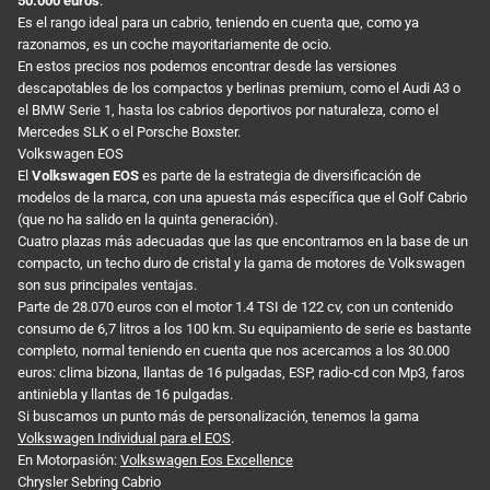
50.000 euros
.
Es el rango ideal para un cabrio, teniendo en cuenta que, como ya
razonamos, es un coche mayoritariamente de ocio.
En estos precios nos podemos encontrar desde las versiones
descapotables de los compactos y berlinas premium, como el Audi A3 o
el BMW Serie 1, hasta los cabrios deportivos por naturaleza, como el
Mercedes SLK o el Porsche Boxster.
Volkswagen EOS
El
Volkswagen EOS
es parte de la estrategia de diversificación de
modelos de la marca, con una apuesta más específica que el Golf Cabrio
(que no ha salido en la quinta generación).
Cuatro plazas más adecuadas que las que encontramos en la base de un
compacto, un techo duro de cristal y la gama de motores de Volkswagen
son sus principales ventajas.
Parte de 28.070 euros con el motor 1.4 TSI de 122 cv, con un contenido
consumo de 6,7 litros a los 100 km. Su equipamiento de serie es bastante
completo, normal teniendo en cuenta que nos acercamos a los 30.000
euros: clima bizona, llantas de 16 pulgadas, ESP, radio-cd con Mp3, faros
antiniebla y llantas de 16 pulgadas.
Si buscamos un punto más de personalización, tenemos la gama
Volkswagen Individual para el EOS
.
En Motorpasión:
Volkswagen Eos Excellence
Chrysler Sebring Cabrio