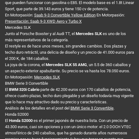
que pueden funcionar con gasolina o E85. El modelo base es el 1.8t Linear
Sport, que parte de 39.143 euros y tiene 150 cv de potencia.
En Motorpasión:
Saab 9-3 Convertible Yellow Edition
En Motorpasión:
Presentación: Saab 9-3 XWD Aero y Turbo X
Mercedes SLK
Junto al Porsche Boxster y al Audi TT, el
Mercedes SLK
es uno de los
más representativos de la categoría.
El restyle es de hace unos meses, sin grandes cambios. Dos plazas y
techo duro retráctil, una delicia de diseño y un precio de 41.000 euros para
el 200 K, de 184 caballos.
La joya de la corona, el
Mercedes SLK 55 AMG
, un 5.5 de 360 caballos y
un aspecto exterior apabullante. Su precio se va hasta los 78.050 euros.
En Motorpasión:
Mercedes SLK
BMW Serie 3 Convertible
El
BWM 320i Cabrio
parte de 42.200 euros con 170 caballos de potencia,
ofrece cuatro plazas, techo duro plegable y un diseño todavía muy vigente
que lo hace muy atractivo dado su precio y características.
Análisis de los detalles en el post del
BMW Serie 3 Convertible
.
Honda S2000
El
Honda S2000
es el primer japonés de nuestra lista. Con un precio de
43.300 euros, casi sin opciones y con un único motor: el 2.0 DOCH VTEC
atmosférico de 240 caballos, que ha ganado durante años numerosos