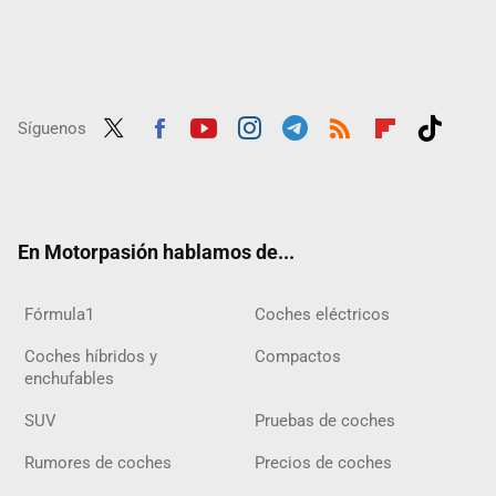
Síguenos
Twit
Fac
Yout
Inst
Tele
RSS
Flip
Tikt
ter
ebo
ube
agra
gra
boar
ok
ok
m
m
d
En Motorpasión hablamos de...
Fórmula1
Coches eléctricos
Coches híbridos y
Compactos
enchufables
SUV
Pruebas de coches
Rumores de coches
Precios de coches