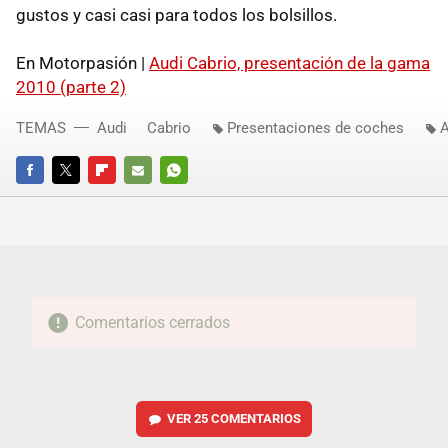
gustos y casi casi para todos los bolsillos.
En Motorpasión |
Audi Cabrio, presentación de la gama
2010 (parte 2)
TEMAS
Audi
Cabrio
Presentaciones de coches
A
FACEBOOK
TWITTER
FLIPBOARD
E-
WHATSAPP
MAIL
Comentarios cerrados
VER
25 COMENTARIOS