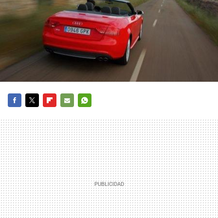
FACEBOOK
TWITTER
FLIPBOARD
E-
WHATSAPP
MAIL