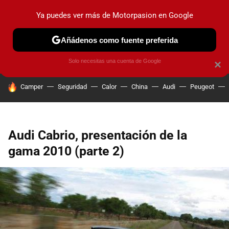
Ya puedes ver más de Motorpasion en Google
PRUEBAS
COCHES ELÉCTRICOS
OBSERVATORIO
F1
Añádenos como fuente preferida
Solo necesitas una cuenta de Google
×
HOY SE HABLA DE
Camper
Seguridad
Calor
China
Audi
Peugeot
Audi Cabrio, presentación de la
gama 2010 (parte 2)