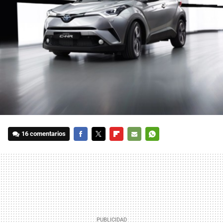
16 comentarios
FACEBOOK
TWITTER
FLIPBOARD
E-
WHATSAPP
MAIL