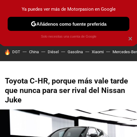
Ya puedes ver más de Motorpasion en Google
PRUEBAS
COCHES ELÉCTRICOS
OBSERVATORIO
F1
Añádenos como fuente preferida
Solo necesitas una cuenta de Google
×
HOY SE HABLA DE
DGT
China
Diésel
Gasolina
Xiaomi
Mercedes-Be
Toyota C-HR, porque más vale tarde
que nunca para ser rival del Nissan
Juke