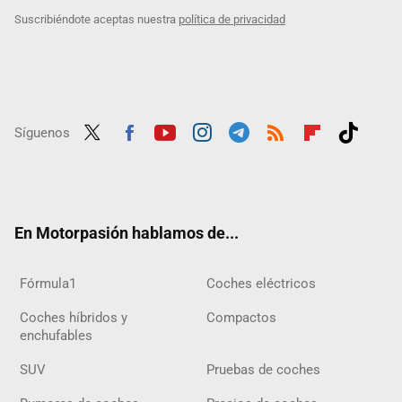
Suscribiéndote aceptas nuestra
política de privacidad
Síguenos
Twit
Fac
Yout
Inst
Tele
RSS
Flip
Tikt
ter
ebo
ube
agra
gra
boar
ok
ok
m
m
d
En Motorpasión hablamos de...
Fórmula1
Coches eléctricos
Coches híbridos y
Compactos
enchufables
SUV
Pruebas de coches