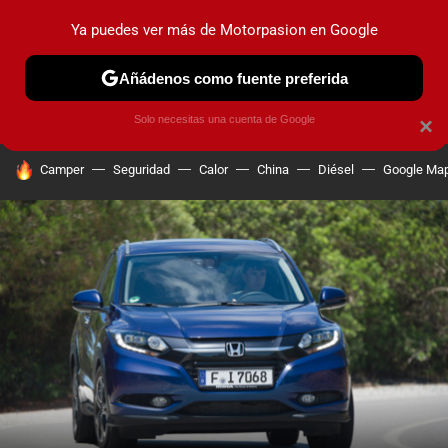
Ya puedes ver más de Motorpasion en Google
PRUEBAS
COCHES ELÉCTRICOS
OBSERVATORIO
F1
Añádenos como fuente preferida
Solo necesitas una cuenta de Google
×
HOY SE HABLA DE
Camper
Seguridad
Calor
China
Diésel
Google Ma