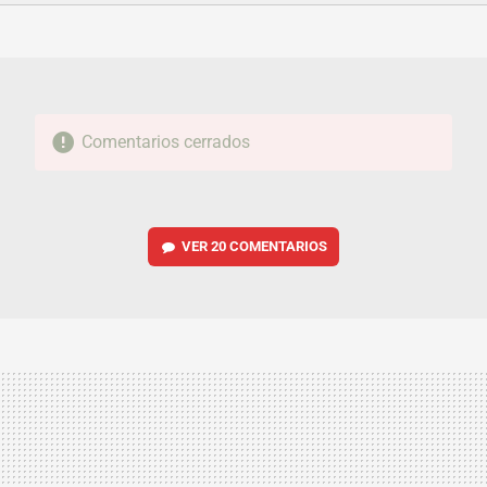
FACEBOOK
TWITTER
FLIPBOARD
E-
WHATSAPP
MAIL
Comentarios cerrados
VER
20 COMENTARIOS