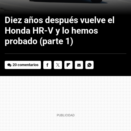
Diez años después vuelve el
Honda HR-V y lo hemos
probado (parte 1)
20 comentarios
FACEBOOK
TWITTER
FLIPBOARD
E-
WHATSAPP
MAIL