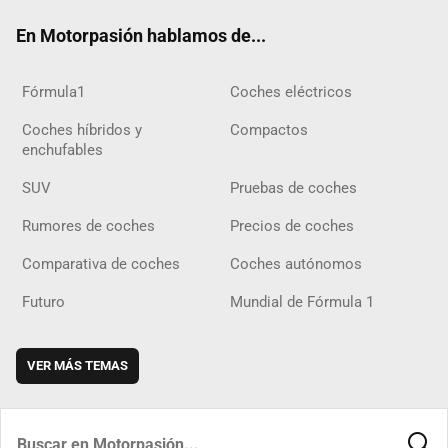
ok
m
m
d
En Motorpasión hablamos de...
Fórmula1
Coches eléctricos
Coches híbridos y
Compactos
enchufables
SUV
Pruebas de coches
Rumores de coches
Precios de coches
Comparativa de coches
Coches autónomos
Futuro
Mundial de Fórmula 1
VER MÁS TEMAS