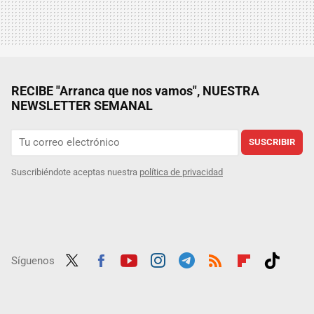
RECIBE "Arranca que nos vamos", NUESTRA
NEWSLETTER SEMANAL
SUSCRIBIR
Suscribiéndote aceptas nuestra
política de privacidad
Síguenos
Twit
Fac
Yout
Inst
Tele
RSS
Flip
Tikt
ter
ebo
ube
agra
gra
boar
ok