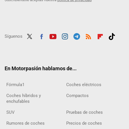
Síguenos
Twit
Fac
Yout
Inst
Tele
RSS
Flip
Tikt
ter
ebo
ube
agra
gra
boar
ok
ok
m
m
d
En Motorpasión hablamos de...
Fórmula1
Coches eléctricos
Coches híbridos y
Compactos
enchufables
SUV
Pruebas de coches
Rumores de coches
Precios de coches