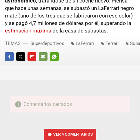
astronómico
, tratándose de un coche nuevo. Piensa
que hace unas semanas, se subastó un LaFerrari negro
mate (uno de los tres que se fabricaron con ese color)
y se pagó 4,7 millones de dólares por él, superando la
estimación máxima
de la casa de subastas.
TEMAS
Superdeportivos
LaFerrari
Ferrari
Suba
FACEBOOK
TWITTER
FLIPBOARD
E-
WHATSAPP
MAIL
Comentarios cerrados
VER
4 COMENTARIOS