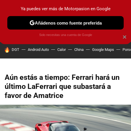
Ya puedes ver más de Motorpasion en Google
PRUEBAS
COCHES ELÉCTRICOS
OBSERVATORIO
F1
Añádenos como fuente preferida
Solo necesitas una cuenta de Google
×
HOY SE HABLA DE
DGT
Android Auto
Calor
China
Google Maps
Pors
Aún estás a tiempo: Ferrari hará un
último LaFerrari que subastará a
favor de Amatrice