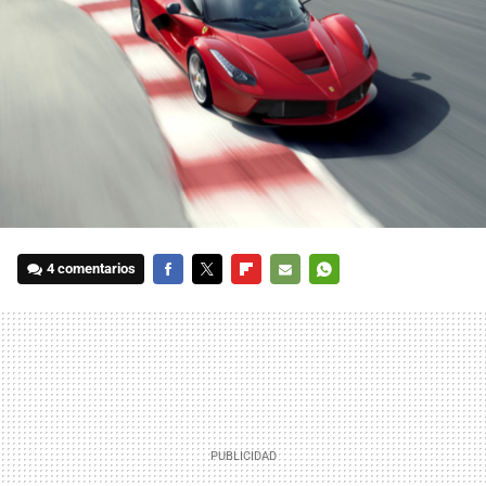
4 comentarios
FACEBOOK
TWITTER
FLIPBOARD
E-
WHATSAPP
MAIL