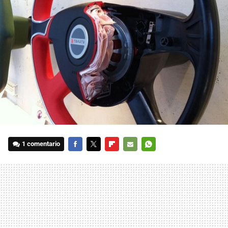
1 comentario
FACEBOOK
TWITTER
FLIPBOARD
E-
WHATSAPP
MAIL