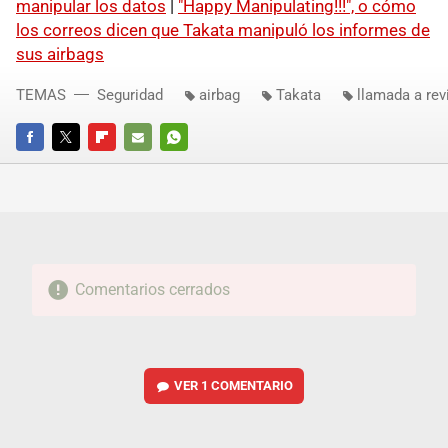
manipular los datos
|
"Happy Manipulating!!!", o cómo
los correos dicen que Takata manipuló los informes de
sus airbags
TEMAS
Seguridad
airbag
Takata
llamada a rev
FACEBOOK
TWITTER
FLIPBOARD
E-
WHATSAPP
MAIL
Comentarios cerrados
VER
1 COMENTARIO