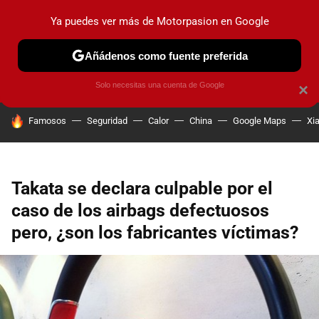
Ya puedes ver más de Motorpasion en Google
PRUEBAS
COCHES ELÉCTRICOS
OBSERVATORIO
F1
Añádenos como fuente preferida
Solo necesitas una cuenta de Google
×
HOY SE HABLA DE
Famosos
Seguridad
Calor
China
Google Maps
Xi
Takata se declara culpable por el
caso de los airbags defectuosos
pero, ¿son los fabricantes víctimas?