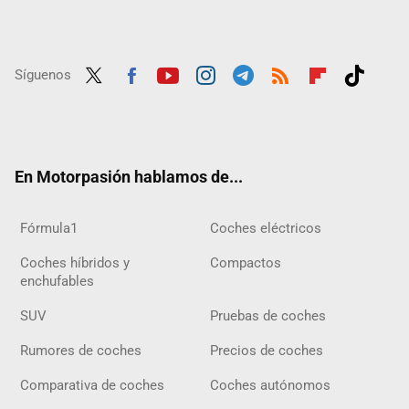
Síguenos
Twit
Fac
Yout
Inst
Tele
RSS
Flip
Tikt
ter
ebo
ube
agra
gra
boar
ok
ok
m
m
d
En Motorpasión hablamos de...
Fórmula1
Coches eléctricos
Coches híbridos y
Compactos
enchufables
SUV
Pruebas de coches
Rumores de coches
Precios de coches
Comparativa de coches
Coches autónomos