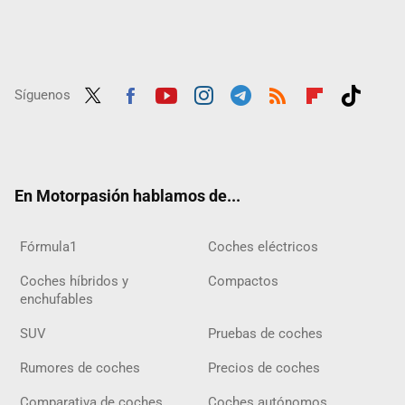
Síguenos
Twit
Fac
Yout
Inst
Tele
RSS
Flip
Tikt
ter
ebo
ube
agra
gra
boar
ok
ok
m
m
d
En Motorpasión hablamos de...
Fórmula1
Coches eléctricos
Coches híbridos y
Compactos
enchufables
SUV
Pruebas de coches
Rumores de coches
Precios de coches
Comparativa de coches
Coches autónomos