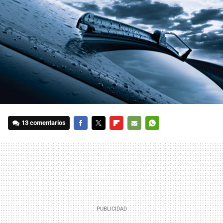
13 comentarios
FACEBOOK
TWITTER
FLIPBOARD
E-
WHATSAPP
MAIL