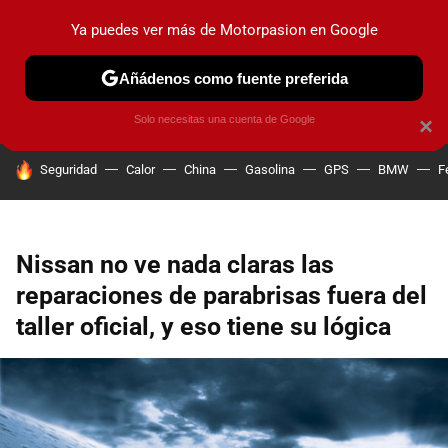
Ya puedes ver más de Motorpasion en Google
PRUEBAS
COCHES ELÉCTRICOS
OBSERVATORIO
F1
Añádenos como fuente preferida
Solo necesitas una cuenta de Google
×
HOY SE HABLA DE
Seguridad
Calor
China
Gasolina
GPS
BMW
F
Nissan no ve nada claras las
reparaciones de parabrisas fuera del
taller oficial, y eso tiene su lógica