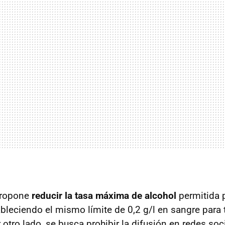
propone
reducir la tasa máxima de alcohol
permitida p
bleciendo el mismo límite de 0,2 g/l en sangre para 
otro lado, se busca prohibir la difusión en redes soc