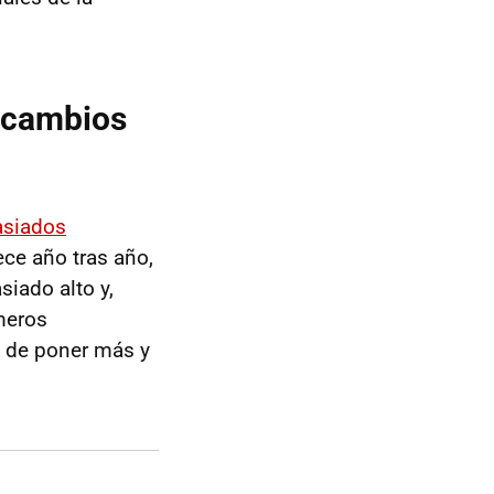
 cambios
asiados
ece año tras año,
siado alto y,
meros
s de poner más y