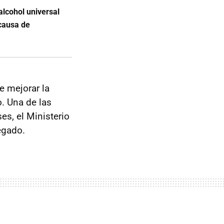
alcohol universal
causa de
e mejorar la
o. Una de las
s, el Ministerio
egado.