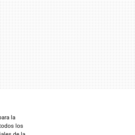
ara la
todos los
iales de la