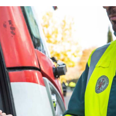
ACEBOOK
TWITTER
FLIPBOARD
E-
MAIL