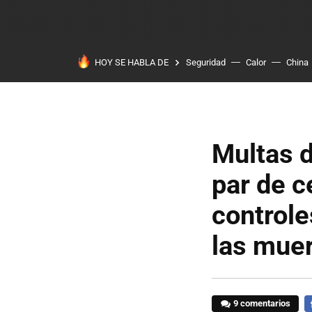
HOY SE HABLA DE
Seguridad
Calor
China
Multas d
par de c
controle
las muer
9 comentarios