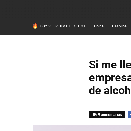
HOY SE HABLA DE
DGT
China
Gasolina
Si me ll
empresa
de alcoh
9 comentarios
F