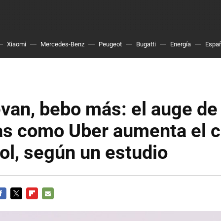
Xiaomi
Mercedes-Benz
Peugeot
Bugatti
Energía
Espa
evan, bebo más: el auge de
s como Uber aumenta el 
ol, según un estudio
ACEBOOK
TWITTER
FLIPBOARD
E-
MAIL