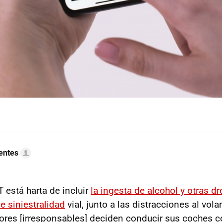
uentes
 está harta de incluir
la ingesta de alcohol y otras 
e siniestralidad
vial, junto a las distracciones al volan
res [irresponsables] deciden conducir sus coches 