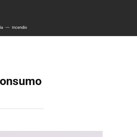
ña
Incendio
consumo