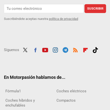
SUSCRIBIR
Suscribiéndote aceptas nuestra
política de privacidad
Síguenos
Twit
Fac
Yout
Inst
Tele
RSS
Flip
Tikt
ter
ebo
ube
agra
gra
boar
ok
ok
m
m
d
En Motorpasión hablamos de...
Fórmula1
Coches eléctricos
Coches híbridos y
Compactos
enchufables