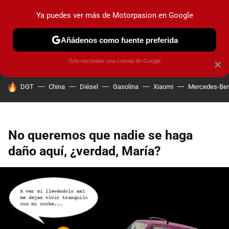
Ya puedes ver más de Motorpasion en Google
PRUEBAS
COCHES ELÉCTRICOS
OBSERVATORIO
F1
Añádenos como fuente preferida
Solo necesitas una cuenta de Google
×
HOY SE HABLA DE
DGT
China
Diésel
Gasolina
Xiaomi
Mercedes-Be
No queremos que nadie se haga
daño aquí, ¿verdad, María?