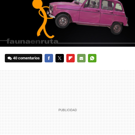
40 comentarios
FACEBOOK
TWITTER
FLIPBOARD
E-
WHATSAPP
MAIL