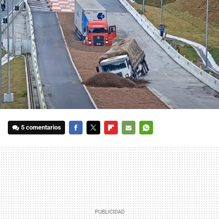
5 comentarios
FACEBOOK
TWITTER
FLIPBOARD
E-
WHATSAPP
MAIL