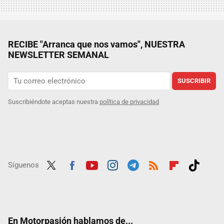
RECIBE "Arranca que nos vamos", NUESTRA
NEWSLETTER SEMANAL
SUSCRIBIR
Suscribiéndote aceptas nuestra
política de privacidad
Síguenos
Twit
Fac
Yout
Inst
Tele
RSS
Flip
Tikt
ter
ebo
ube
agra
gra
boar
ok
ok
m
m
d
En Motorpasión hablamos de...