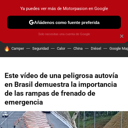
Ya puedes ver más de Motorpasion en Google
PRUEBAS
COCHES ELÉCTRICOS
OBSERVATORIO
F1
Añádenos como fuente preferida
Solo necesitas una cuenta de Google
×
HOY SE HABLA DE
Camper
Seguridad
Calor
China
Diésel
Google Ma
Este vídeo de una peligrosa autovía
en Brasil demuestra la importancia
de las rampas de frenado de
emergencia