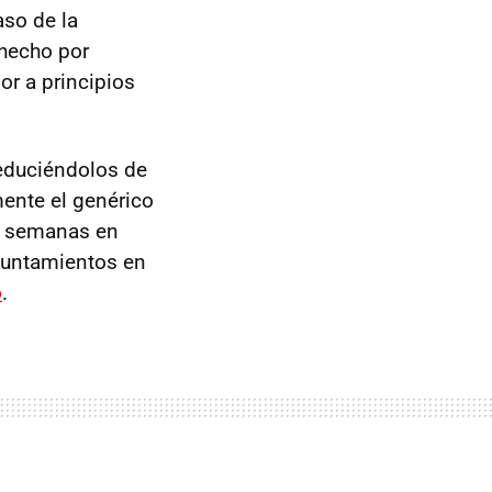
aso de la
a hecho por
gor a principios
reduciéndolos de
ente el genérico
as semanas en
ayuntamientos en
o
.