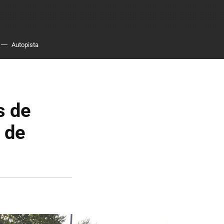
Autopista
s de
1 de