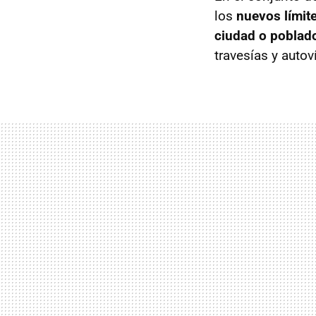
los
nuevos límit
ciudad o poblad
travesías y auto