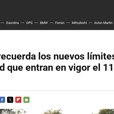
Gasolina
GPS
BMW
Ferrari
Mitsubishi
Aston Martin
ecuerda los nuevos límite
d que entran en vigor el 1
FACEBOOK
TWITTER
FLIPBOARD
E-
MAIL