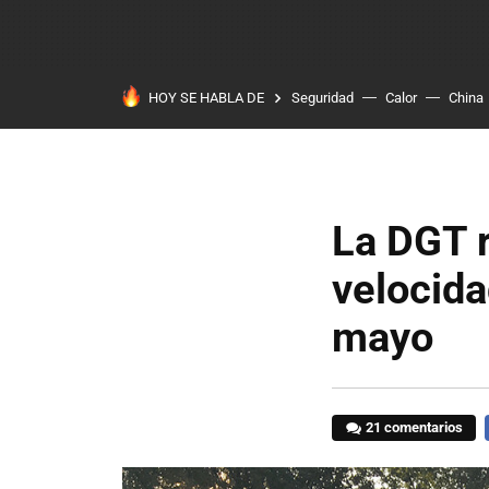
HOY SE HABLA DE
Seguridad
Calor
China
La DGT r
velocida
mayo
21 comentarios