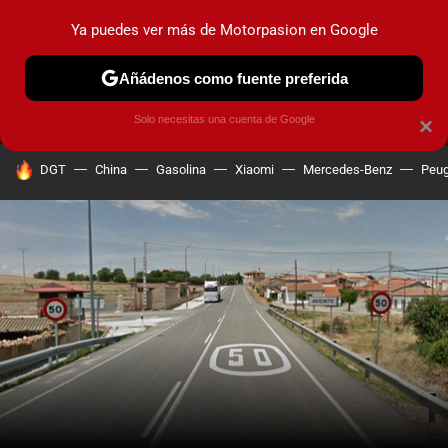
Ya puedes ver más de Motorpasion en Google
MENÚ
NUEVO
Añádenos como fuente preferida
PRUEBAS
COCHES ELÉCTRICOS
OBSERVATORIO
F1
Solo necesitas una cuenta de Google
×
HOY SE HABLA DE
DGT
China
Gasolina
Xiaomi
Mercedes-Benz
Peug