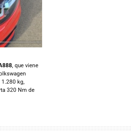
A888
, que viene
 Volkswagen
 1.280 kg,
orta 320 Nm de