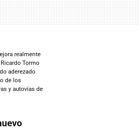
jora realmente
to Ricardo Tormo
ado aderezado
o de los
ras y autovías de
 nuevo