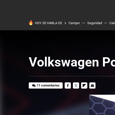
HOY SE HABLA DE
Camper
Seguridad
Cal
Volkswagen Po
11 comentarios
FACEBOOK
TWITTER
FLIPBOARD
E-
MAIL