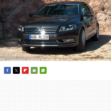
FACEBOOK
TWITTER
FLIPBOARD
E-
WHATSAPP
MAIL