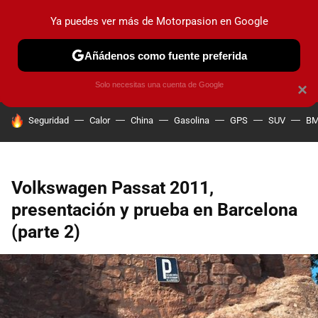
Ya puedes ver más de Motorpasion en Google
PRUEBAS
COCHES ELÉCTRICOS
OBSERVATORIO
F1
Añádenos como fuente preferida
Solo necesitas una cuenta de Google
×
HOY SE HABLA DE
Seguridad
Calor
China
Gasolina
GPS
SUV
B
Volkswagen Passat 2011,
presentación y prueba en Barcelona
(parte 2)