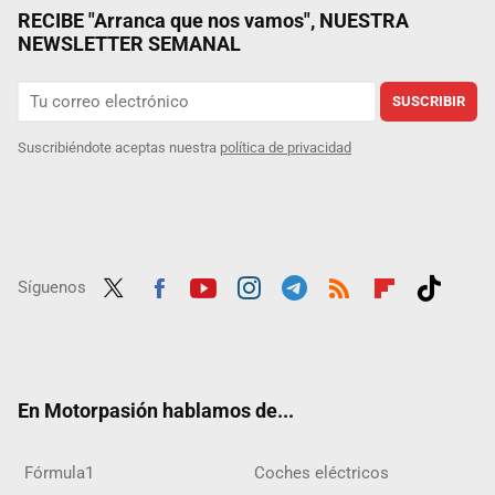
RECIBE "Arranca que nos vamos", NUESTRA
NEWSLETTER SEMANAL
SUSCRIBIR
Suscribiéndote aceptas nuestra
política de privacidad
Síguenos
Twit
Fac
Yout
Inst
Tele
RSS
Flip
Tikt
ter
ebo
ube
agra
gra
boar
ok
ok
m
m
d
En Motorpasión hablamos de...
Fórmula1
Coches eléctricos