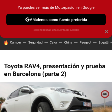
Ya puedes ver más de Motorpasion en Google
MENÚ
NUEVO
Añádenos como fuente preferida
PRUEBAS
COCHES ELÉCTRICOS
OBSERVATORIO
F1
Solo necesitas una cuenta de Google
×
HOY SE HABLA DE
Camper
Seguridad
Calor
China
Peugeot
Bugatti
Toyota RAV4, presentación y prueba
en Barcelona (parte 2)