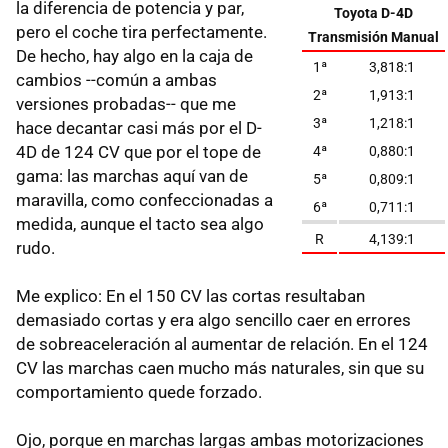
la diferencia de potencia y par,
Toyota D-4D
pero el coche tira perfectamente.
Transmisión Manual
De hecho, hay algo en la caja de
1ª
3,818:1
cambios --común a ambas
2ª
1,913:1
versiones probadas-- que me
3ª
1,218:1
hace decantar casi más por el D-
4D de 124 CV que por el tope de
4ª
0,880:1
gama: las marchas aquí van de
5ª
0,809:1
maravilla, como confeccionadas a
6ª
0,711:1
medida, aunque el tacto sea algo
R
4,139:1
rudo.
Me explico: En el 150 CV las cortas resultaban
demasiado cortas y era algo sencillo caer en errores
de sobreaceleración al aumentar de relación. En el 124
CV las marchas caen mucho más naturales, sin que su
comportamiento quede forzado.
Ojo, porque en marchas largas ambas motorizaciones