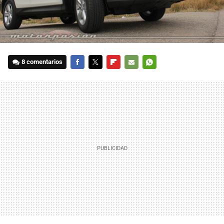
8 comentarios
FACEBOOK
TWITTER
FLIPBOARD
E-
WHATSAPP
MAIL