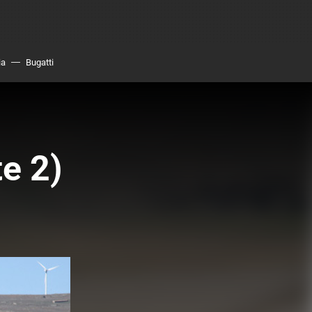
ia
Bugatti
e 2)