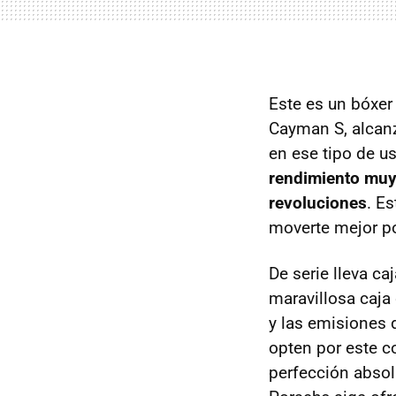
Este es un bóxer 
Cayman S, alcan
en ese tipo de u
rendimiento muy 
revoluciones
. E
moverte mejor po
De serie lleva c
maravillosa caj
y las emisiones
opten por este c
perfección absol