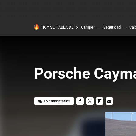
HOY SE HABLA DE
Camper
Seguridad
Cal
Porsche Cayma
15 comentarios
FACEBOOK
TWITTER
FLIPBOARD
E-
MAIL