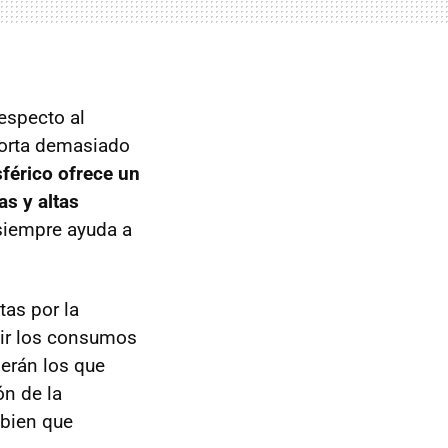
respecto al
porta demasiado
férico ofrece un
as y altas
siempre ayuda a
tas por la
cir los consumos
erán los que
ón de la
 bien que