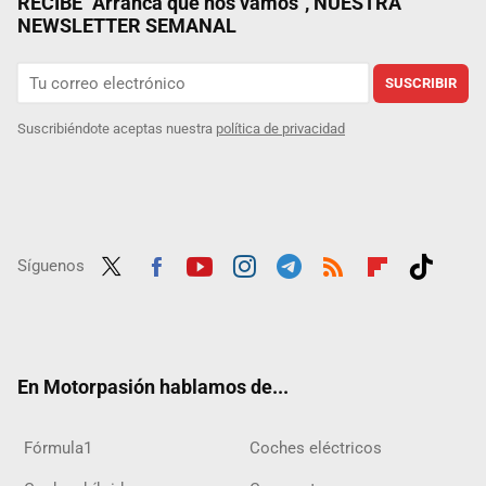
RECIBE "Arranca que nos vamos", NUESTRA
NEWSLETTER SEMANAL
SUSCRIBIR
Suscribiéndote aceptas nuestra
política de privacidad
Síguenos
Twit
Fac
Yout
Inst
Tele
RSS
Flip
Tikt
ter
ebo
ube
agra
gra
boar
ok
ok
m
m
d
En Motorpasión hablamos de...
Fórmula1
Coches eléctricos