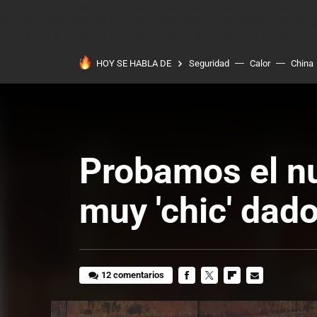
HOY SE HABLA DE
Seguridad
Calor
China
Probamos el n
muy 'chic' dad
12 comentarios
FACEBOOK
TWITTER
FLIPBOARD
E-
MAIL