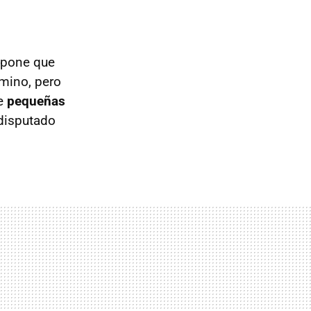
upone que
mino, pero
de
pequeñas
 disputado