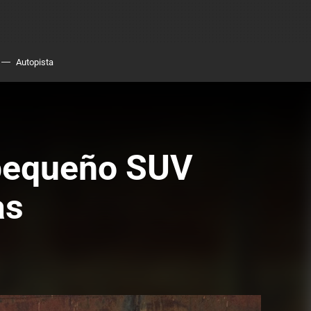
Autopista
 pequeño SUV
as