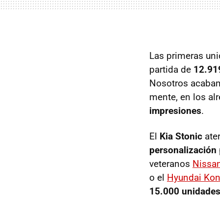
Las primeras uni
partida de
12.91
Nosotros acabam
mente, en los al
impresiones
.
El
Kia Stonic
ater
personalización
veteranos
Nissa
o el
Hyundai Ko
15.000 unidades