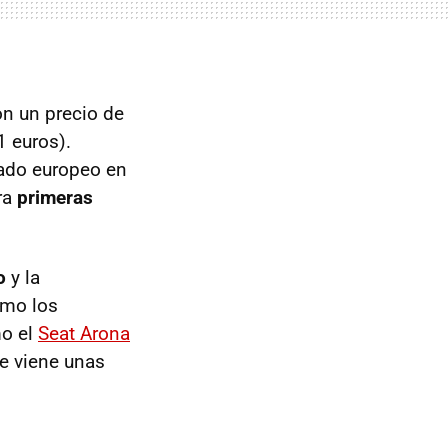
on un precio de
 euros).
ado europeo en
ra
primeras
o
y la
omo los
mo el
Seat Arona
ue viene unas