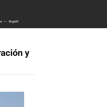
ia
Bugatti
ración y