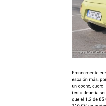
Francamente cre
escalón más, po
un coche, cuero
(esto debería se
que el 1.2 de 85 
110 CV, un moto