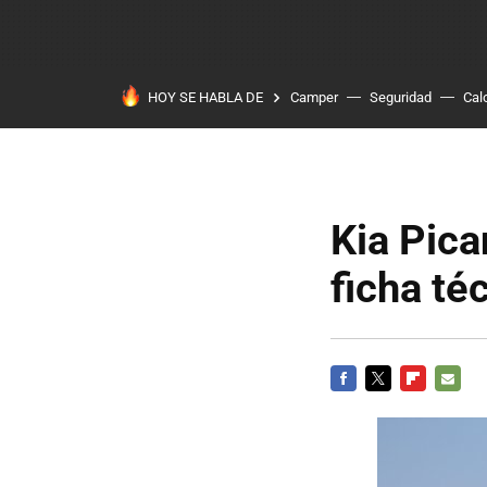
HOY SE HABLA DE
Camper
Seguridad
Cal
Kia Pica
ficha té
FACEBOOK
TWITTER
FLIPBOARD
E-
MAIL