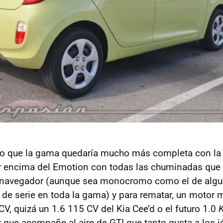
o que la gama quedaría mucho más completa con la
r encima del Emotion con todas las chuminadas que
, navegador (aunque sea monocromo como el de algu
r de serie en toda la gama) y para rematar, un motor 
CV, quizá un 1.6 115 CV del Kia Cee’d o el futuro 1.0
r que acompañe al aire de
GTI
que tanto gusta a los j