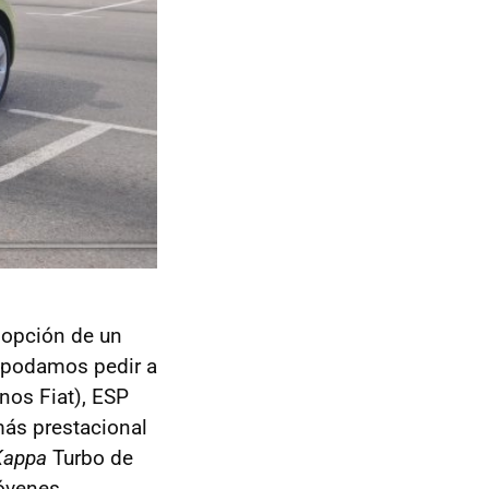
 opción de un
 podamos pedir a
nos Fiat),
ESP
más prestacional
Kappa
Turbo de
óvenes.