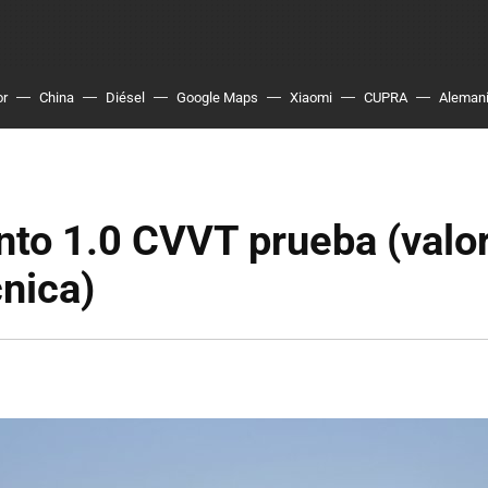
or
China
Diésel
Google Maps
Xiaomi
CUPRA
Aleman
nto 1.0 CVVT prueba (valo
cnica)