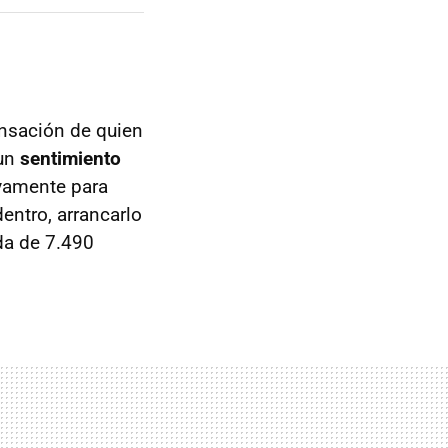
ensación de quien
 un
sentimiento
ivamente para
entro, arrancarlo
da de 7.490