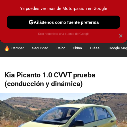
Ya puedes ver más de Motorpasion en Google
MENÚ
NUEVO
Añádenos como fuente preferida
PRUEBAS
COCHES ELÉCTRICOS
OBSERVATORIO
F1
Solo necesitas una cuenta de Google
×
HOY SE HABLA DE
Camper
Seguridad
Calor
China
Diésel
Google Ma
Kia Picanto 1.0 CVVT prueba
(conducción y dinámica)