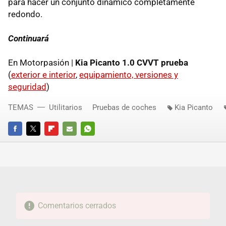
para hacer un conjunto dinámico completamente
redondo.
Continuará
En Motorpasión |
Kia Picanto 1.0 CVVT prueba
(
exterior e interior
,
equipamiento, versiones y
seguridad
)
TEMAS
Utilitarios
Pruebas de coches
Kia Picanto
FACEBOOK
TWITTER
FLIPBOARD
E-
WHATSAPP
MAIL
Comentarios cerrados