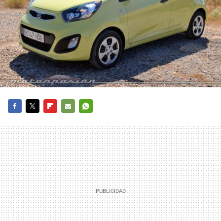
FACEBOOK
TWITTER
FLIPBOARD
E-
WHATSAPP
MAIL