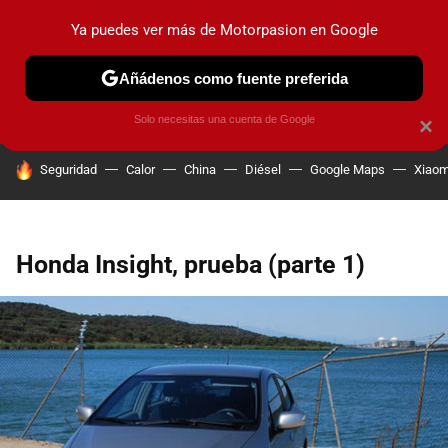
Ya puedes ver más de Motorpasion en Google
PRUEBAS
COCHES ELÉCTRICOS
OBSERVATORIO
F1
Añádenos como fuente preferida
Solo necesitas una cuenta de Google
×
HOY SE HABLA DE
Seguridad
Calor
China
Diésel
Google Maps
Xiaom
Honda Insight, prueba (parte 1)