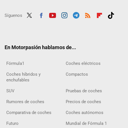
Síguenos
Twit
Fac
Yout
Inst
Tele
RSS
Flip
Tikt
ter
ebo
ube
agra
gra
boar
ok
ok
m
m
d
En Motorpasión hablamos de...
Fórmula1
Coches eléctricos
Coches híbridos y
Compactos
enchufables
SUV
Pruebas de coches
Rumores de coches
Precios de coches
Comparativa de coches
Coches autónomos
Futuro
Mundial de Fórmula 1