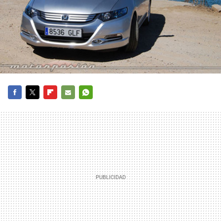
FACEBOOK
TWITTER
FLIPBOARD
E-
WHATSAPP
MAIL