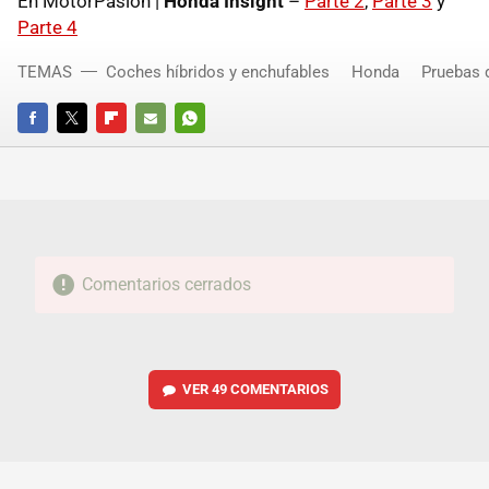
En MotorPasion |
Honda Insight
–
Parte 2
,
Parte 3
y
Parte 4
TEMAS
Coches híbridos y enchufables
Honda
Pruebas 
FACEBOOK
TWITTER
FLIPBOARD
E-
WHATSAPP
MAIL
Comentarios cerrados
VER
49 COMENTARIOS