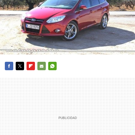
FACEBOOK
TWITTER
FLIPBOARD
E-
WHATSAPP
MAIL