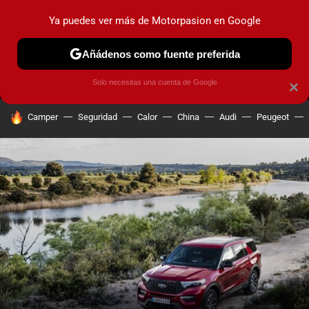
Ya puedes ver más de Motorpasion en Google
MENÚ
NUEVO
Añádenos como fuente preferida
PRUEBAS
COCHES ELÉCTRICOS
OBSERVATORIO
F1
Solo necesitas una cuenta de Google
×
HOY SE HABLA DE
Camper
Seguridad
Calor
China
Audi
Peugeot