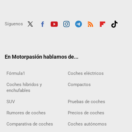
Síguenos
Twit
Fac
Yout
Inst
Tele
RSS
Flip
Tikt
ter
ebo
ube
agra
gra
boar
ok
ok
m
m
d
En Motorpasión hablamos de...
Fórmula1
Coches eléctricos
Coches híbridos y
Compactos
enchufables
SUV
Pruebas de coches
Rumores de coches
Precios de coches
Comparativa de coches
Coches autónomos