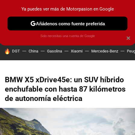
Ya puedes ver más de Motorpasion en Google
PRUEBAS
COCHES ELÉCTRICOS
OBSERVATORIO
F1
Añádenos como fuente preferida
Solo necesitas una cuenta de Google
×
HOY SE HABLA DE
DGT
China
Gasolina
Xiaomi
Mercedes-Benz
Peug
BMW X5 xDrive45e: un SUV híbrido
enchufable con hasta 87 kilómetros
de autonomía eléctrica