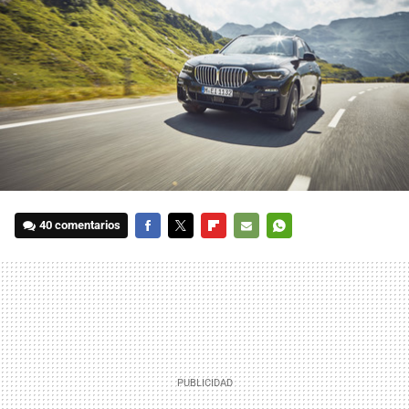
40 comentarios
FACEBOOK
TWITTER
FLIPBOARD
E-
WHATSAPP
MAIL