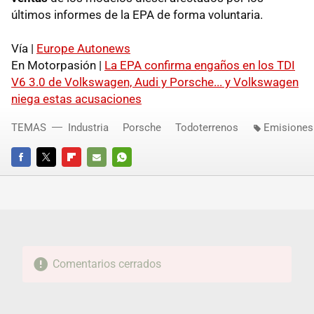
últimos informes de la EPA de forma voluntaria.
Vía |
Europe Autonews
En Motorpasión |
La EPA confirma engaños en los TDI
V6 3.0 de Volkswagen, Audi y Porsche... y Volkswagen
niega estas acusaciones
TEMAS
Industria
Porsche
Todoterrenos
Emisiones
FACEBOOK
TWITTER
FLIPBOARD
E-
WHATSAPP
MAIL
Comentarios cerrados