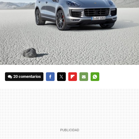
20 comentarios
FACEBOOK
TWITTER
FLIPBOARD
E-
WHATSAPP
MAIL