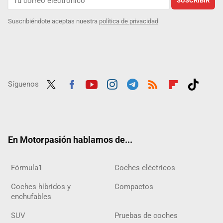
SUSCRIBIR
Suscribiéndote aceptas nuestra
política de privacidad
Síguenos
Twit
Fac
Yout
Inst
Tele
RSS
Flip
Tikt
ter
ebo
ube
agra
gra
boar
ok
ok
m
m
d
En Motorpasión hablamos de...
Fórmula1
Coches eléctricos
Coches híbridos y
Compactos
enchufables
SUV
Pruebas de coches