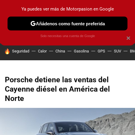
Ya puedes ver más de Motorpasion en Google
PRUEBAS
COCHES ELÉCTRICOS
OBSERVATORIO
F1
Añádenos como fuente preferida
Solo necesitas una cuenta de Google
×
HOY SE HABLA DE
Seguridad
Calor
China
Gasolina
GPS
SUV
B
Porsche detiene las ventas del
Cayenne diésel en América del
Norte