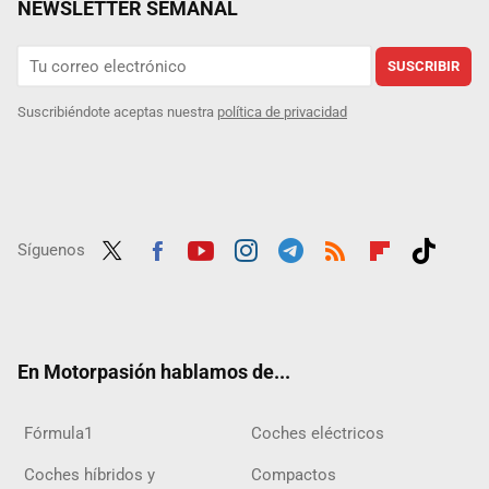
NEWSLETTER SEMANAL
SUSCRIBIR
Suscribiéndote aceptas nuestra
política de privacidad
Síguenos
Twit
Fac
Yout
Inst
Tele
RSS
Flip
Tikt
ter
ebo
ube
agra
gra
boar
ok
ok
m
m
d
En Motorpasión hablamos de...
Fórmula1
Coches eléctricos
Coches híbridos y
Compactos