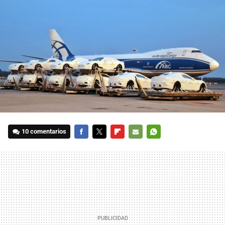
10 comentarios
FACEBOOK
TWITTER
FLIPBOARD
E-
WHATSAPP
MAIL