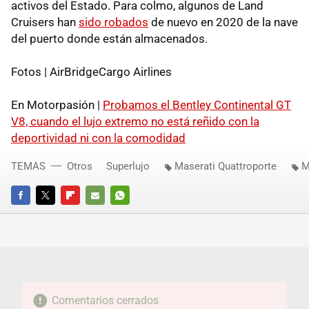
activos del Estado. Para colmo, algunos de Land
Cruisers han
sido robados
de nuevo en 2020 de la nave
del puerto donde están almacenados.
Fotos | AirBridgeCargo Airlines
En Motorpasión |
Probamos el Bentley Continental GT
V8, cuando el lujo extremo no está reñido con la
deportividad ni con la comodidad
TEMAS
Otros
Superlujo
Maserati Quattroporte
M
FACEBOOK
TWITTER
FLIPBOARD
E-
WHATSAPP
MAIL
Comentarios cerrados