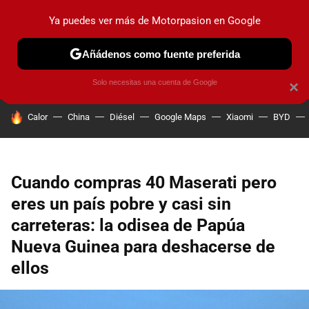
Ya puedes ver más de Motorpasion en Google
PRUEBAS
COCHES ELÉCTRICOS
OBSERVATORIO
F1
Añádenos como fuente preferida
Solo necesitas una cuenta de Google
×
HOY SE HABLA DE
Calor
China
Diésel
Google Maps
Xiaomi
BYD
Cuando compras 40 Maserati pero
eres un país pobre y casi sin
carreteras: la odisea de Papúa
Nueva Guinea para deshacerse de
ellos