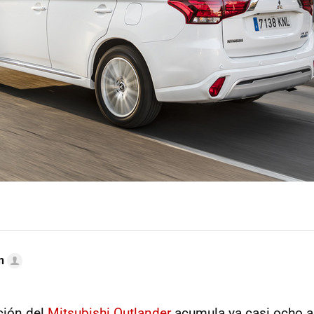
n
ción del
Mitsubishi Outlander
acumula ya casi ocho a