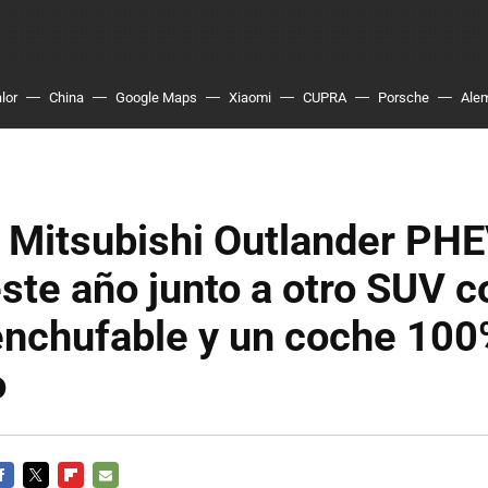
lor
China
Google Maps
Xiaomi
CUPRA
Porsche
Ale
o Mitsubishi Outlander PH
este año junto a otro SUV 
enchufable y un coche 10
o