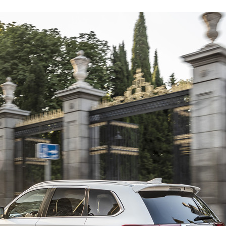
ACEBOOK
TWITTER
FLIPBOARD
E-
MAIL