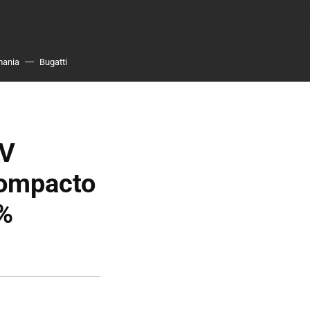
mania
Bugatti
EV
compacto
0%