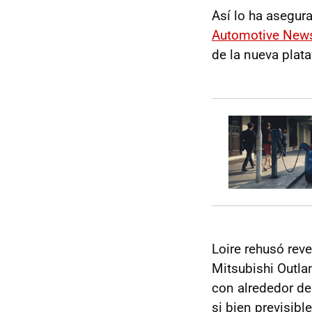
Así lo ha asegur
Automotive New
de la nueva plat
Loire rehusó rev
Mitsubishi Outla
con alrededor d
si bien previsib