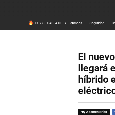
HOY SE HABLA DE
Famosos
Seguridad
Ca
El nuev
llegará 
híbrido 
eléctric
2 comentarios