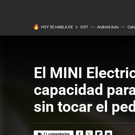
HOY SE HABLA DE
DGT
Android Auto
Calo
El MINI Electri
capacidad para
sin tocar el pe
11 comentarios