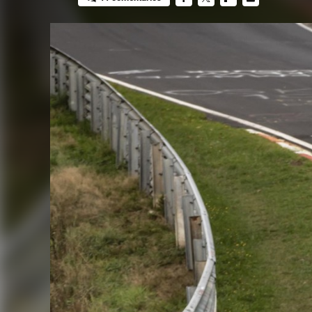
FACEBOOK
TWITTER
FLIPBOARD
E-
MAIL