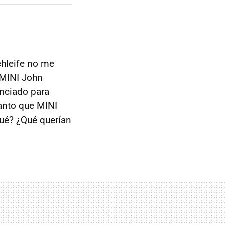
chleife no me
 MINI John
nciado para
anto que MINI
qué? ¿Qué querían