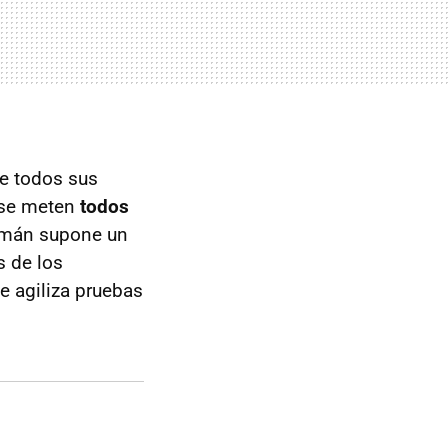
de todos sus
í se meten
todos
lemán supone un
s de los
e agiliza pruebas