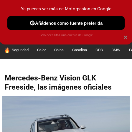
Ya puedes ver más de Motorpasion en Google
PRUEBAS
COCHES ELÉCTRICOS
OBSERVATORIO
F1
Añádenos como fuente preferida
Solo necesitas una cuenta de Google
×
HOY SE HABLA DE
Seguridad
Calor
China
Gasolina
GPS
BMW
F
Mercedes-Benz Vision GLK
Freeside, las imágenes oficiales