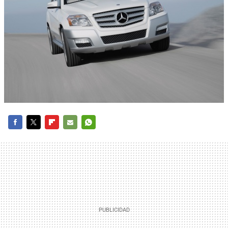
FACEBOOK
TWITTER
FLIPBOARD
E-
WHATSAPP
MAIL