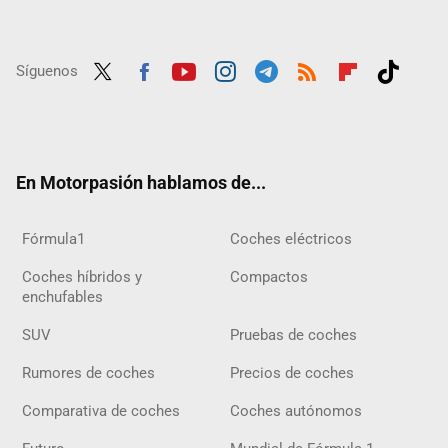
Síguenos
Twit
Fac
Yout
Inst
Tele
RSS
Flip
Tikt
ter
ebo
ube
agra
gra
boar
ok
ok
m
m
d
En Motorpasión hablamos de...
Fórmula1
Coches eléctricos
Coches híbridos y
Compactos
enchufables
SUV
Pruebas de coches
Rumores de coches
Precios de coches
Comparativa de coches
Coches autónomos