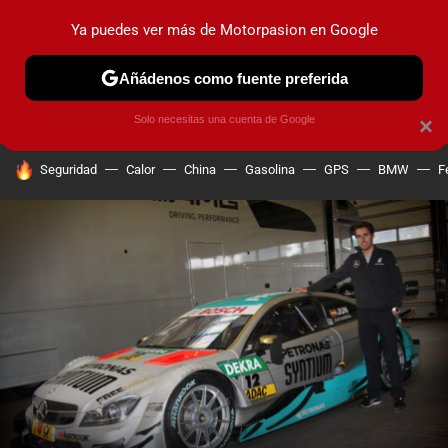
Ya puedes ver más de Motorpasion en Google
PRUEBAS
COCHES ELÉCTRICOS
OBSERVATORIO
F1
Añádenos como fuente preferida
Solo necesitas una cuenta de Google
×
HOY SE HABLA DE
Seguridad
Calor
China
Gasolina
GPS
BMW
F