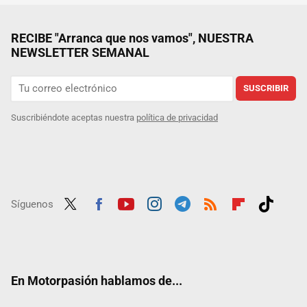
RECIBE "Arranca que nos vamos", NUESTRA
NEWSLETTER SEMANAL
SUSCRIBIR
Suscribiéndote aceptas nuestra
política de privacidad
Síguenos
Twit
Fac
Yout
Inst
Tele
RSS
Flip
Tikt
ter
ebo
ube
agra
gra
boar
ok
ok
m
m
d
En Motorpasión hablamos de...