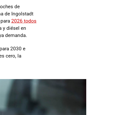
coches de
ma de Ingolstadt
 para
2026 todos
a y diésel en
aya demanda.
 para 2030 e
s cero, la