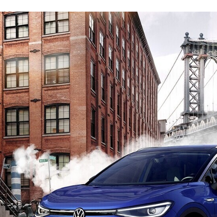
FACEBOOK
TWITTER
FLIPBOARD
E-
MAIL