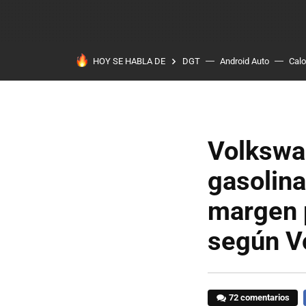
HOY SE HABLA DE
DGT
Android Auto
Calo
Volkswa
gasolina
margen 
según V
72 comentarios