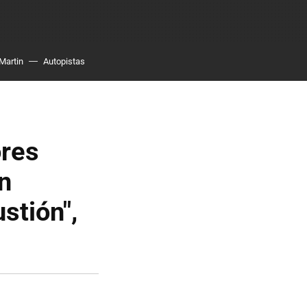
Martin
Autopistas
ores
on
stión",