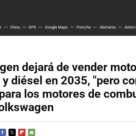
r
China
GPS
Google Maps
Porsche
Alemania
Aston 
gen dejará de vender mot
 y diésel en 2035, "pero c
para los motores de combu
olkswagen