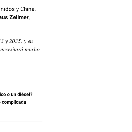
nidos y China.
aus Zellmer
,
3 y 2035, y en
 necesitará mucho
co o un diésel?
o complicada